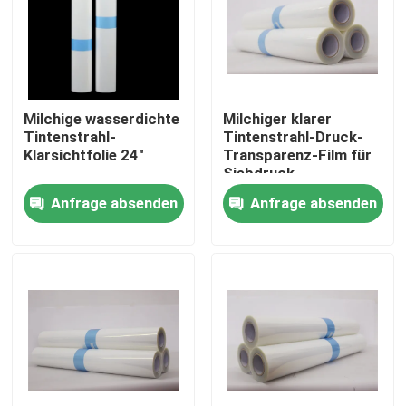
Fabrik Tour
Qualitätskontrolle
Milchige wasserdichte
Milchiger klarer
Tintenstrahl-
Tintenstrahl-Druck-
Klarsichtfolie 24"
Transparenz-Film für
Kontakt
Siebdruck
wasserdichte
Anfrage absenden
Anfrage absenden
HAUSTIER Basis
Nachrichten
Alle Fälle
Medizinisches X Ray Film
Tintenstrahl X Ray Film