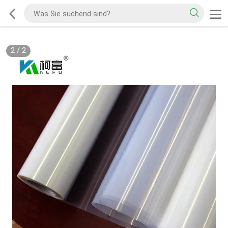
2
/
2