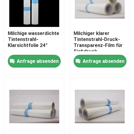
Fabrik Tour
Milchige wasserdichte
Milchiger klarer
Qualitätskontrolle
Tintenstrahl-
Tintenstrahl-Druck-
Klarsichtfolie 24"
Transparenz-Film für
Siebdruck
Kontakt
wasserdichte
Anfrage absenden
Anfrage absenden
HAUSTIER Basis
Nachrichten
Alle Fälle
Medizinisches X Ray Film
Tintenstrahl X Ray Film