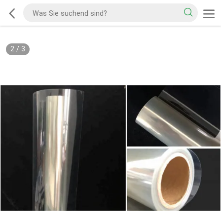
2
/
3