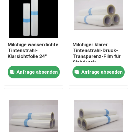
Fabrik Tour
Qualitätskontrolle
Milchige wasserdichte
Milchiger klarer
Tintenstrahl-
Tintenstrahl-Druck-
Kontakt
Klarsichtfolie 24"
Transparenz-Film für
Siebdruck
wasserdichte
Anfrage absenden
Anfrage absenden
Nachrichten
HAUSTIER Basis
Alle Fälle
Medizinisches X Ray Film
Tintenstrahl X Ray Film