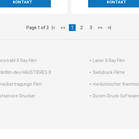
KONTAKT
KONTAKT
Page 1 of 3
|<
<<
1
2
3
>>
>|
enstrahl X Ray Film
Laser X Ray Film
hlnfilm des HAUSTIERES X
Siebdruck-Filme
eübertragungs-Film
medizinischer thermisc
stservice-Drucker
Dicom-Druck-Software