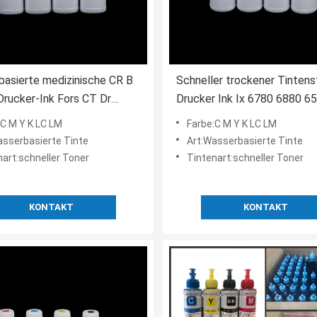
asierte medizinische CR B
Schneller trockener Tintens
rucker-Ink Fors CT Dr
Drucker Ink Ix 6780 6880 6
hall-Radiologie
Tinte Ip7280 G1810 G1800 
:C M Y K LC LM
Farbe:C M Y K LC LM
Mp5670 Canon
asserbasierte Tinte
Art:Wasserbasierte Tinte
nart:schneller Toner
Tintenart:schneller Toner
KONTAKT
KONTAKT