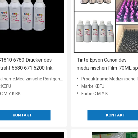
G1810 6780 Drucker des
Tinte Epson Canon des
trahl-6580 671 5200 Ink
medizinischen Film-70ML sp
 Radiology X Ray Film Ink
Tintenstrahl-Drucker-Tinte
name:Medizinische Röntgenfilm-Tinte
Produktname:Medizinische 
:KEFU
Marke:KEFU
:C M Y K BK
Farbe:C M Y K
KONTAKT
KONTAKT