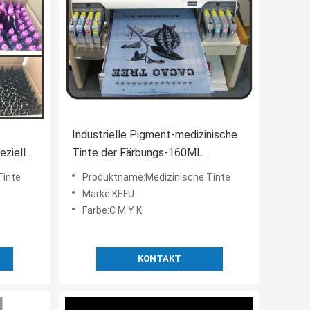
Industrielle Pigment-medizinische
ezielle
Tinte der Färbungs-160ML
spezieller Farbdrucker Epson 4 Ink
Tinte
Produktname:Medizinische Tinte
Marke:KEFU
Farbe:C M Y K
KONTAKT