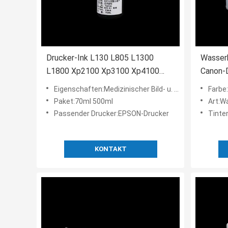
Drucker-Ink L130 L805 L1300
Wasserb
L1800 Xp2100 Xp3100 Xp4100
Canon-D
Epson des Tintenstrahl-70ml
Ultrasc
Eigenschaften:Medizinischer Bild- u. Berichtsertrag
Farbe
Drucker Ink
Paket:70ml 500ml
Art:W
Passender Drucker:EPSON-Drucker
Tinte
KONTAKT