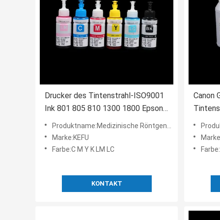
Drucker des Tintenstrahl-ISO9001
Canon 
Ink 801 805 810 1300 1800 Epson-
Tintens
Drucker Film Ink
Medical
Produktname:Medizinische Röntgenfilm-Tinte
Produkt
Marke:KEFU
Marke
Farbe:C M Y K LM LC
Farbe
KONTAKT