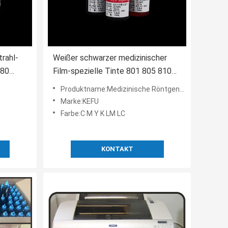
trahl-
Weißer schwarzer medizinischer
580
Film-spezielle Tinte 801 805 810
Ipf510
1300 1800 Epson-Drucker Ink
Produktname:Medizinische Röntgenfilm-Tinte
Marke:KEFU
Farbe:C M Y K LM LC
KONTAKT