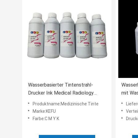
Wasserbasierter Tintenstrahl-
Wasser
Drucker Ink Medical Radiology
mit Was
Canons Epson 500ML X Ray Film
in Schw
Produktname:Medizinische Tinte
Liefer
Ink
Marke:KEFU
Vertei
Farbe:C M Y K
Druckerm