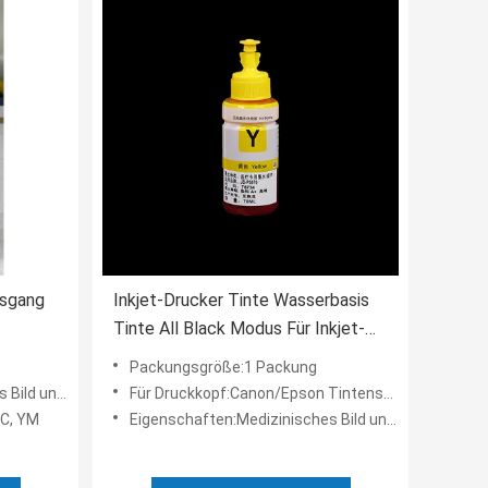
usgang
Inkjet-Drucker Tinte Wasserbasis
Tinte All Black Modus Für Inkjet-
gkeit
Drucker
Packungsgröße:1 Packung
nd Bericht
Für Druckkopf:Canon/Epson Tintenstrahldrucker
YC, YM
Eigenschaften:Medizinisches Bild und Bericht