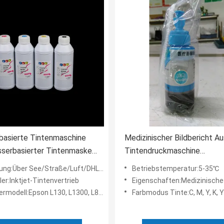
basierte Tintenmaschine
Medizinischer Bildbericht A
serbasierter Tintenmaske
Tintendruckmaschine
arz
Tintenpatrone Wasserdichti
ung:Über See/Straße/Luft/DHL/Fedex
Betriebstemperatur:5-35℃
ler:Inktjet-Tintenvertrieb
Eigenschaften:Medizinisches Bild u
odell:Epson L130, L1300, L805, L3251 usw.
Farbmodus Tinte:C, M, Y, K, 