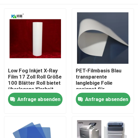
Low Fog Inkjet X-Ray
PET-Filmbasis Blau
Film 17 Zoll Roll Größe
transparente
100 Blätter Roll bietet
langlebige Folie
überlegene Klarheit
geeignet für
und Detail für
industrielle
Startseite
Anfrage absenden
Anfrage absenden
radiographische
Verpackungs- und
Bildgebung
Druckanwendungen
mit angemessenen
Produkte
Kosten
Über uns