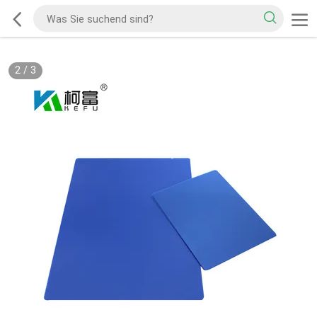
2
/
3