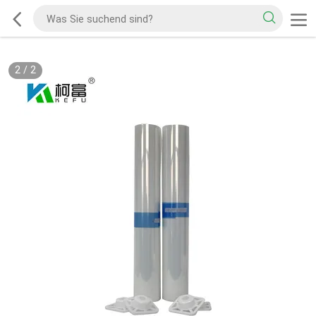
2
/
2