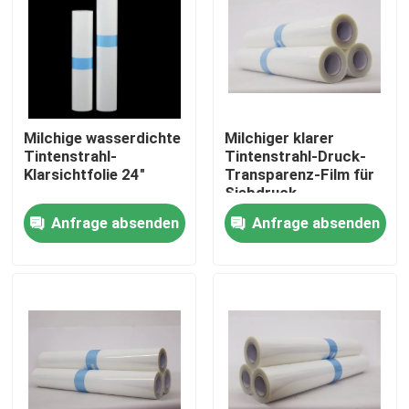
Fabrik Tour
Qualitätskontrolle
Milchige wasserdichte
Milchiger klarer
Tintenstrahl-
Tintenstrahl-Druck-
Kontakt
Klarsichtfolie 24"
Transparenz-Film für
Siebdruck
wasserdichte
Anfrage absenden
Anfrage absenden
Nachrichten
HAUSTIER Basis
Alle Fälle
Medizinisches X Ray Film
Tintenstrahl X Ray Film