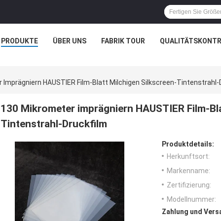
PRODUKTE
ÜBER UNS
FABRIK TOUR
QUALITÄTSKONTR
 Imprägniern HAUSTIER Film-Blatt Milchigen Silkscreen-Tintenstrahl-
130 Mikrometer imprägniern HAUSTIER Film-Bla
Tintenstrahl-Druckfilm
Produktdetails:
Herkunftsort:
Markenname:
Zertifizierung:
Modellnummer:
Zahlung und Vers