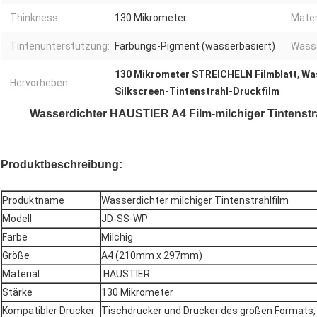
Thinkness:
130 Mikrometer
Mater
Tintenunterstützung:
Färbungs-Pigment (wasserbasiert)
Wasse
130 Mikrometer STREICHELN Filmblatt
,
Was
Hervorheben:
Silkscreen-Tintenstrahl-Druckfilm
Wasserdichter HAUSTIER A4 Film-milchiger Tintenstra
Produktbeschreibung:
Produktname
Wasserdichter milchiger Tintenstrahlfilm
Modell
JD-SS-WP
Farbe
Milchig
Größe
A4 (210mm x 297mm)
Material
HAUSTIER
Stärke
130 Mikrometer
Kompatibler Drucker
Tischdrucker und Drucker des großen Formats,