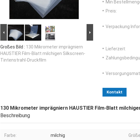
Min Bestellmeng
Preis:
Verpackung Info
Großes Bild :
130 Mikrometer imprägniern
Lieferzeit:
HAUSTIER Film-Blatt milchigen Silkscreen-
Zahlungsbedingu
Tintenstrahl-Druckfilm
Versorgungsmater
Kontakt
130 Mikrometer imprägniern HAUSTIER Film-Blatt milchigen
Beschreibung
Farbe:
milchig
Größe