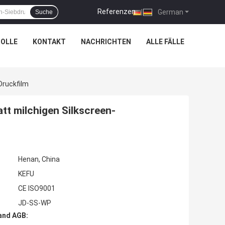
Referenzen
|
German
Suche
OLLE
KONTAKT
NACHRICHTEN
ALLE FÄLLE
Druckfilm
tt milchigen Silkscreen-
Henan, China
KEFU
CE ISO9001
JD-SS-WP
and AGB: