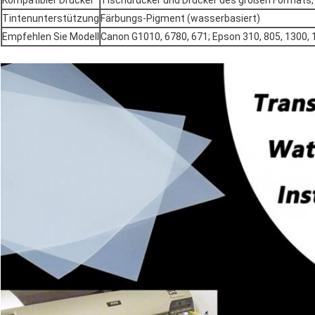
Kompatibler Drucker
Tischdrucker und Drucker des großen Formats,
Tintenunterstützung
Färbungs-Pigment (wasserbasiert)
Empfehlen Sie Modell
Canon G1010, 6780, 671; Epson 310, 805, 1300, 1