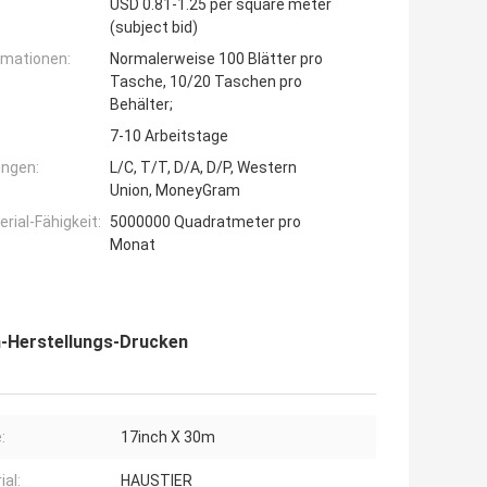
USD 0.81-1.25 per square meter
(subject bid)
rmationen:
Normalerweise 100 Blätter pro
Tasche, 10/20 Taschen pro
Behälter;
7-10 Arbeitstage
ngen:
L/C, T/T, D/A, D/P, Western
Union, MoneyGram
ial-Fähigkeit:
5000000 Quadratmeter pro
Monat
en-Herstellungs-Drucken
:
17inch X 30m
ial:
HAUSTIER