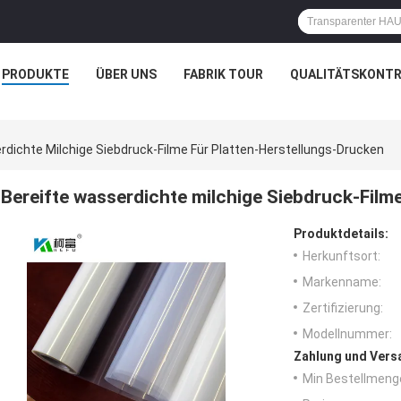
PRODUKTE
ÜBER UNS
FABRIK TOUR
QUALITÄTSKONTR
rdichte Milchige Siebdruck-Filme Für Platten-Herstellungs-Drucken
Bereifte wasserdichte milchige Siebdruck-Film
Produktdetails:
Herkunftsort:
Markenname:
Zertifizierung:
Modellnummer:
Zahlung und Vers
Min Bestellmeng