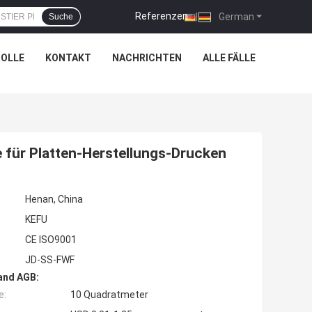
Referenzen
|
German
Suche
OLLE
KONTAKT
NACHRICHTEN
ALLE FÄLLE
e für Platten-Herstellungs-Drucken
Henan, China
KEFU
CE ISO9001
JD-SS-FWF
and AGB:
e:
10 Quadratmeter