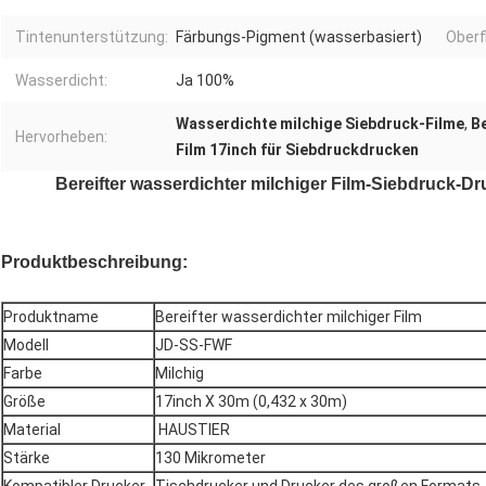
Tintenunterstützung:
Färbungs-Pigment (wasserbasiert)
Oberf
Wasserdicht:
Ja 100%
Wasserdichte milchige Siebdruck-Filme
,
Be
Hervorheben:
Film 17inch für Siebdruckdrucken
Bereifter wasserdichter milchiger Film-Siebdruck-Dr
Produktbeschreibung:
Produktname
Bereifter wasserdichter milchiger Film
Modell
JD-SS-FWF
Farbe
Milchig
Größe
17inch X 30m (0,432 x 30m)
Material
HAUSTIER
Stärke
130 Mikrometer