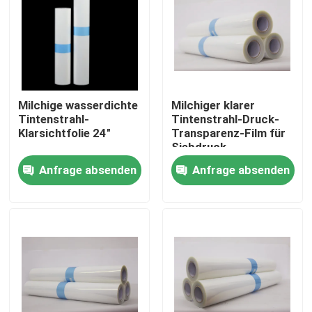
Fabrik Tour
Qualitätskontrolle
Milchige wasserdichte
Milchiger klarer
Tintenstrahl-
Tintenstrahl-Druck-
Kontakt
Klarsichtfolie 24"
Transparenz-Film für
Siebdruck
wasserdichte
Anfrage absenden
Anfrage absenden
Nachrichten
HAUSTIER Basis
Alle Fälle
Medizinisches X Ray Film
Tintenstrahl X Ray Film