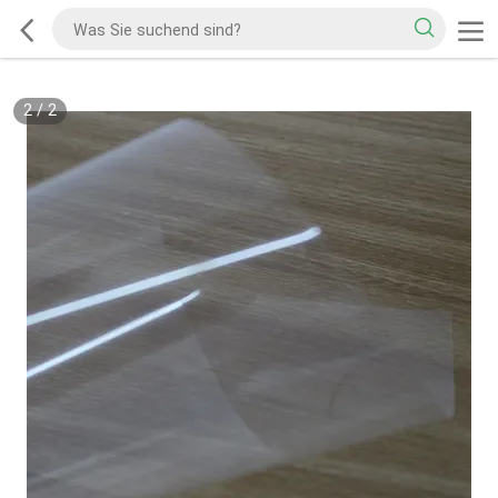
2
/
2