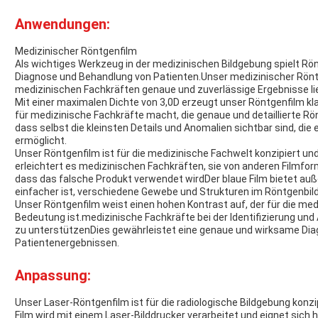
Anwendungen:
Medizinischer Röntgenfilm
Als wichtiges Werkzeug in der medizinischen Bildgebung spielt Rön
Diagnose und Behandlung von Patienten.Unser medizinischer Röntg
medizinischen Fachkräften genaue und zuverlässige Ergebnisse lie
Mit einer maximalen Dichte von 3,0D erzeugt unser Röntgenfilm klar
für medizinische Fachkräfte macht, die genaue und detaillierte Rö
dass selbst die kleinsten Details und Anomalien sichtbar sind, d
ermöglicht.
Unser Röntgenfilm ist für die medizinische Fachwelt konzipiert und i
erleichtert es medizinischen Fachkräften, sie von anderen Filmfor
dass das falsche Produkt verwendet wirdDer blaue Film bietet au
einfacher ist, verschiedene Gewebe und Strukturen im Röntgenbild 
Unser Röntgenfilm weist einen hohen Kontrast auf, der für die me
Bedeutung ist.medizinische Fachkräfte bei der Identifizierung un
zu unterstützenDies gewährleistet eine genaue und wirksame Dia
Patientenergebnissen.
Anpassung:
Unser Laser-Röntgenfilm ist für die radiologische Bildgebung konzip
Film wird mit einem Laser-Bilddrucker verarbeitet und eignet sich 