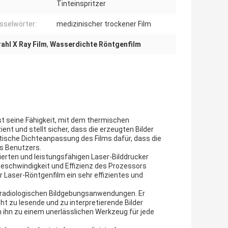
Tinteinspritzer
sselwörter:
medizinischer trockener Film
ahl X Ray Film
,
Wasserdichte Röntgenfilm
t seine Fähigkeit, mit dem thermischen
ent und stellt sicher, dass die erzeugten Bilder
ische Dichteanpassung des Films dafür, dass die
es Benutzers.
ierten und leistungsfähigen Laser-Bilddrucker
e Geschwindigkeit und Effizienz des Prozessors
er Laser-Röntgenfilm ein sehr effizientes und
n radiologischen Bildgebungsanwendungen. Er
ht zu lesende und zu interpretierende Bilder
n ihn zu einem unerlässlichen Werkzeug für jede