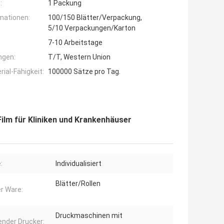
:
1 Packung
mationen:
100/150 Blätter/Verpackung,
5/10 Verpackungen/Karton
7-10 Arbeitstage
ngen:
T/T, Western Union
ial-Fähigkeit:
100000 Sätze pro Tag.
ilm für Kliniken und Krankenhäuser
:
Individualisiert
Blätter/Rollen
er Ware:
Druckmaschinen mit
nder Drucker: