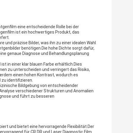
tgenfilm eine entscheidende Rolle bei der
enfilm ist ein hochwertiges Produkt, das
fert.
e und präzise Bilder, was ihn zu einer idealen Wahl
ntgenbilder benötigen.Die hohe Dichte sorgt dafür,
ie eine genaue Diagnose und Behandlungsplanung
st in einer klar blauen Farbe erhältlich.Dies
men zu unterscheiden und verringert das Risiko,
ßerdem einen hohen Kontrast, wodurch es
zu identifizieren.
dizinische Bildgebung von entscheidender
d Analyse verschiedener Strukturen und Anomalien
gnose und führt zu besseren
iert und bietet eine hervorragende Flexibilität.Der
hervorragend für CR DR und Laser Diagnostic Film