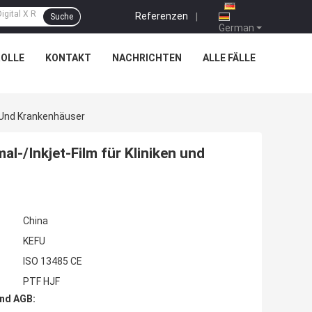
Referenzen
|
Suche
German
OLLE
KONTAKT
NACHRICHTEN
ALLE FÄLLE
n Und Krankenhäuser
l-/Inkjet-Film für Kliniken und
China
KEFU
ISO 13485 CE
PTF HJF
nd AGB: