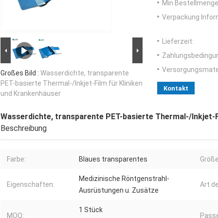
Min Bestellmenge
Verpackung Infor
Lieferzeit:
Zahlungsbedingu
Versorgungsmater
Großes Bild :
Wasserdichte, transparente
PET-basierte Thermal-/Inkjet-Film für Kliniken
Kontakt
und Krankenhäuser
Wasserdichte, transparente PET-basierte Thermal-/Inkjet-F
Beschreibung
Farbe:
Blaues transparentes
Größe
Medizinische Röntgenstrahl-
Eigenschaften:
Art d
Ausrüstungen u. Zusätze
1 Stück
MOQ:
Passe