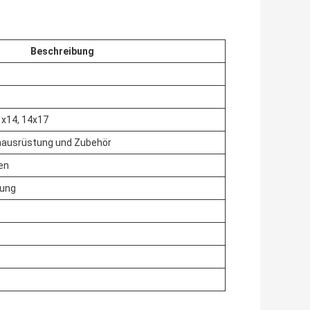
Beschreibung
1x14, 14x17
nausrüstung und Zubehör
en
bung