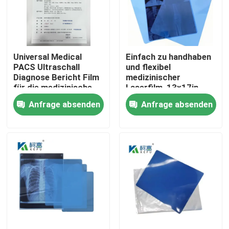
Fabrik Tour
Universal Medical
Einfach zu handhaben
Qualitätskontrolle
PACS Ultraschall
und flexibel
Diagnose Bericht Film
medizinischer
für die medizinische
Laserfilm, 13x17in,
Kontakt
Maschine
0,15mm, mit einer
Anfrage absenden
Anfrage absenden
glatten und
biegfähigen
Nachrichten
Oberflächentextur
Alle Fälle
Medizinisches X Ray Film
Tintenstrahl X Ray Film