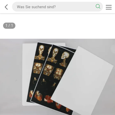
1
/
1