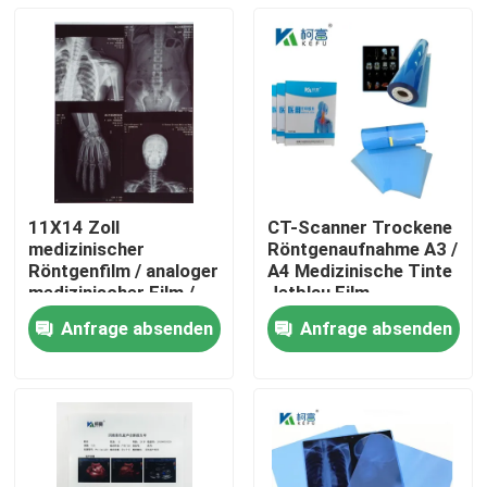
11X14 Zoll
CT-Scanner Trockene
medizinischer
Röntgenaufnahme A3 /
Röntgenfilm / analoger
A4 Medizinische Tinte
medizinischer Film /
Jetblau Film
Trockenfilm
Röntgenfilm PET
Anfrage absenden
Anfrage absenden
Startseite
Produkte
Über uns