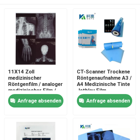
11X14 Zoll
CT-Scanner Trockene
medizinischer
Röntgenaufnahme A3 /
Röntgenfilm / analoger
A4 Medizinische Tinte
medizinischer Film /
Jetblau Film
Trockenfilm
Röntgenfilm PET
Startseite
Anfrage absenden
Anfrage absenden
Produkte
Über uns