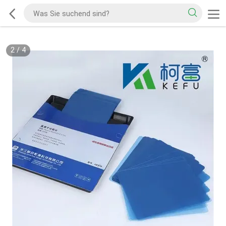
2
/
4