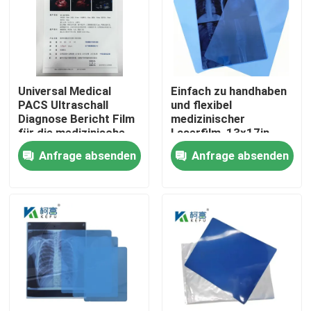
Fabrik Tour
Qualitätskontrolle
Universal Medical
Einfach zu handhaben
PACS Ultraschall
und flexibel
Diagnose Bericht Film
medizinischer
Kontakt
für die medizinische
Laserfilm, 13x17in,
Maschine
0,15mm, mit einer
Anfrage absenden
Anfrage absenden
glatten und
Nachrichten
biegfähigen
Oberflächentextur
Alle Fälle
Medizinisches X Ray Film
Tintenstrahl X Ray Film