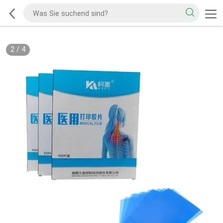
2
/
4