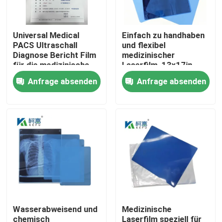
Fabrik Tour
Universal Medical
Einfach zu handhaben
PACS Ultraschall
und flexibel
Diagnose Bericht Film
medizinischer
Qualitätskontrolle
für die medizinische
Laserfilm, 13x17in,
Maschine
0,15mm, mit einer
Anfrage absenden
Anfrage absenden
glatten und
Kontakt
biegfähigen
Oberflächentextur
Nachrichten
Alle Fälle
Medizinisches X Ray Film
Wasserabweisend und
Medizinische
Tintenstrahl X Ray Film
chemisch
Laserfilm speziell für