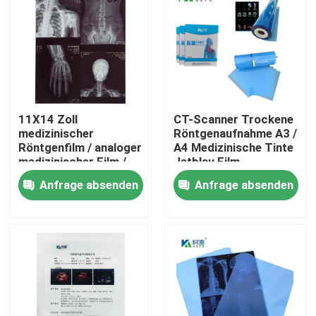
11X14 Zoll
CT-Scanner Trockene
medizinischer
Röntgenaufnahme A3 /
Röntgenfilm / analoger
A4 Medizinische Tinte
medizinischer Film /
Jetblau Film
Trockenfilm
Röntgenfilm PET
Anfrage absenden
Anfrage absenden
Startseite
Produkte
Über uns