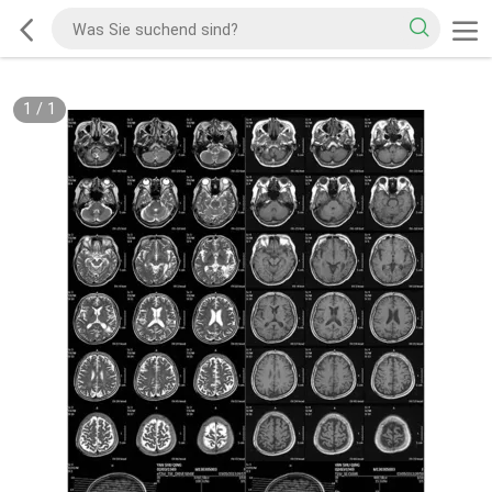
1
/
1