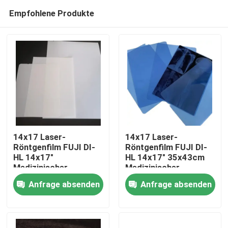
Empfohlene Produkte
14x17 Laser-
14x17 Laser-
Röntgenfilm FUJI DI-
Röntgenfilm FUJI DI-
HL 14x17"
HL 14x17" 35x43cm
Startseite
Medizinischer
Medizinischer
Laserfilm Fuji
Laserfilm Fuji
Anfrage absenden
Anfrage absenden
Trockenfilm
Trockenfilm
Produkte
Über uns