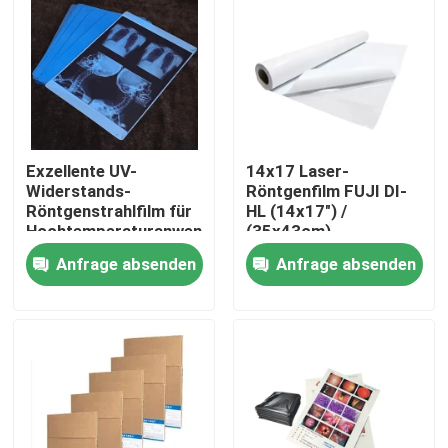
Fabrik Tour
Qualitätskontrolle
Exzellente UV-
14x17 Laser-
Kontakt
Widerstands-
Röntgenfilm FUJI DI-
Röntgenstrahlfilm für
HL (14x17") /
Hochtemperaturanwendungen
(35x43cm)
Nachrichten
Medizinischer
Anfrage absenden
Anfrage absenden
Laserfilm Fuji
Trockenfilm
Alle Fälle
Medizinisches X Ray Film
Tintenstrahl X Ray Film