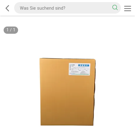
1
/
1