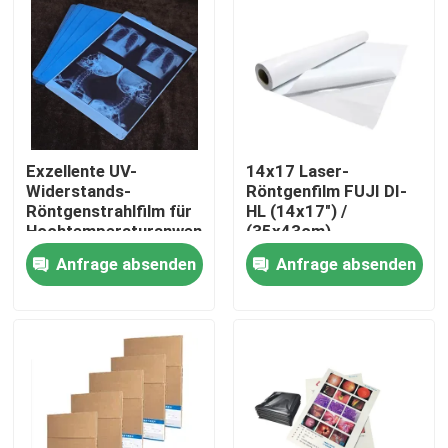
Fabrik Tour
Qualitätskontrolle
Exzellente UV-
14x17 Laser-
Kontakt
Widerstands-
Röntgenfilm FUJI DI-
Röntgenstrahlfilm für
HL (14x17") /
Hochtemperaturanwendungen
(35x43cm)
Nachrichten
Medizinischer
Anfrage absenden
Anfrage absenden
Laserfilm Fuji
Trockenfilm
Alle Fälle
Medizinisches X Ray Film
Tintenstrahl X Ray Film