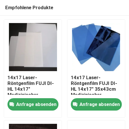
Empfohlene Produkte
14x17 Laser-
14x17 Laser-
Röntgenfilm FUJI DI-
Röntgenfilm FUJI DI-
HL 14x17"
HL 14x17" 35x43cm
Startseite
Medizinischer
Medizinischer
Laserfilm Fuji
Laserfilm Fuji
Anfrage absenden
Anfrage absenden
Trockenfilm
Trockenfilm
Produkte
Über uns