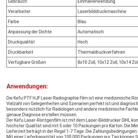
Gebrauch
Einmalverwendung
Verarbeiter
Laserbilddruckmaschine
Farbe
Blau
Anpassung der Dichte
Automatisch
Druckqualität
Hoch
Druckbarkeit
Thermaldruckverfahren
Verfügbare Größen
8x10 Zoll, 10x12 Zoll, 10x14 Zol
Anwendungen:
Die Kefu PTF HJF Laser Radiographie Film ist eine medizinische Rö
Vielzahl von Gelegenheiten und Szenarien perfekt ist.und diagnos
besonders nützlich für Radiologen und andere medizinische Fachkräf
genaue Diagnose erstellen müssen.
Der Kefu Laser-Röntgenfilm ist mit dem Laser-Bilddrucker DIHL kom
höchster Qualität sind.mit 5 oder 10 Packungen pro Karton. Die M
Lieferzeit beträgt in der Regel 1-7 Tage. Die Zahlungsbedingungen
Mit einer Lieferkapazität von 100.000 Packungen pro Tag können S