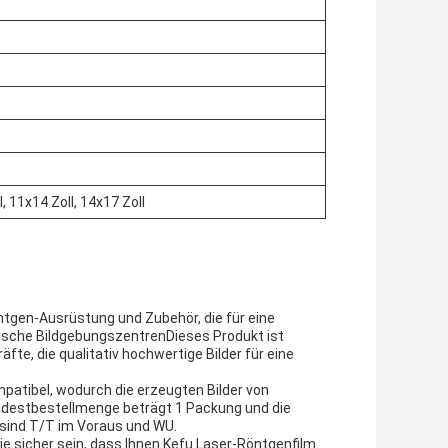
l, 11x14 Zoll, 14x17 Zoll
ntgen-Ausrüstung und Zubehör, die für eine
tische BildgebungszentrenDieses Produkt ist
te, die qualitativ hochwertige Bilder für eine
patibel, wodurch die erzeugten Bilder von
indestbestellmenge beträgt 1 Packung und die
 sind T/T im Voraus und WU.
ie sicher sein, dass Ihnen Kefu Laser-Röntgenfilm