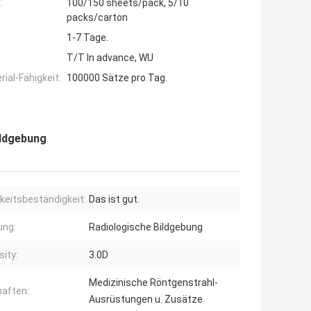
:
100/150 sheets/pack, 5/10
packs/carton
1-7 Tage.
T/T In advance, WU
ial-Fähigkeit:
100000 Sätze pro Tag.
ildgebung
keitsbeständigkeit:
Das ist gut.
ng:
Radiologische Bildgebung
ity:
3.0D
Medizinische Röntgenstrahl-
aften:
Ausrüstungen u. Zusätze