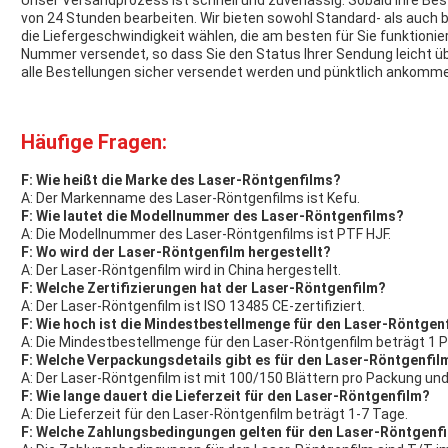
Unser Versandprozess ist schnell und zuverlässig. Sobald Ihre Bes
von 24 Stunden bearbeiten. Wir bieten sowohl Standard- als auch
die Liefergeschwindigkeit wählen, die am besten für Sie funktionie
Nummer versendet, so dass Sie den Status Ihrer Sendung leicht ü
alle Bestellungen sicher versendet werden und pünktlich ankomm
Häufige Fragen:
F: Wie heißt die Marke des Laser-Röntgenfilms?
A: Der Markenname des Laser-Röntgenfilms ist Kefu.
F: Wie lautet die Modellnummer des Laser-Röntgenfilms?
A: Die Modellnummer des Laser-Röntgenfilms ist PTF HJF.
F: Wo wird der Laser-Röntgenfilm hergestellt?
A: Der Laser-Röntgenfilm wird in China hergestellt.
F: Welche Zertifizierungen hat der Laser-Röntgenfilm?
A: Der Laser-Röntgenfilm ist ISO 13485 CE-zertifiziert.
F: Wie hoch ist die Mindestbestellmenge für den Laser-Röntgen
A: Die Mindestbestellmenge für den Laser-Röntgenfilm beträgt 1 
F: Welche Verpackungsdetails gibt es für den Laser-Röntgenfil
A: Der Laser-Röntgenfilm ist mit 100/150 Blättern pro Packung un
F: Wie lange dauert die Lieferzeit für den Laser-Röntgenfilm?
A: Die Lieferzeit für den Laser-Röntgenfilm beträgt 1-7 Tage.
F: Welche Zahlungsbedingungen gelten für den Laser-Röntgenf