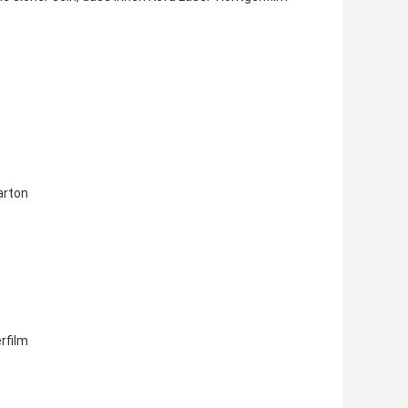
arton
rfilm