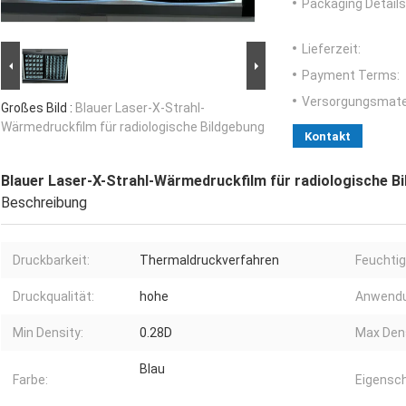
Packaging Details
Lieferzeit:
Payment Terms:
Versorgungsmater
Großes Bild :
Blauer Laser-X-Strahl-
Wärmedruckfilm für radiologische Bildgebung
Kontakt
Blauer Laser-X-Strahl-Wärmedruckfilm für radiologische B
Beschreibung
Druckbarkeit:
Thermaldruckverfahren
Feuchtig
Druckqualität:
hohe
Anwendu
Min Density:
0.28D
Max Dens
Blau
Farbe:
Eigensch