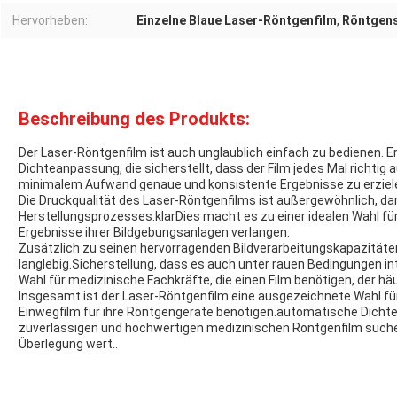
Hervorheben:
Einzelne Blaue Laser-Röntgenfilm
,
Röntgens
Beschreibung des Produkts:
Der Laser-Röntgenfilm ist auch unglaublich einfach zu bedienen. E
Dichteanpassung, die sicherstellt, dass der Film jedes Mal richtig 
minimalem Aufwand genaue und konsistente Ergebnisse zu erziel
Die Druckqualität des Laser-Röntgenfilms ist außergewöhnlich, dan
Herstellungsprozesses.klarDies macht es zu einer idealen Wahl fü
Ergebnisse ihrer Bildgebungsanlagen verlangen.
Zusätzlich zu seinen hervorragenden Bildverarbeitungskapazitäten
langlebig.Sicherstellung, dass es auch unter rauen Bedingungen in
Wahl für medizinische Fachkräfte, die einen Film benötigen, der h
Insgesamt ist der Laser-Röntgenfilm eine ausgezeichnete Wahl fü
Einwegfilm für ihre Röntgengeräte benötigen.automatische Dich
zuverlässigen und hochwertigen medizinischen Röntgenfilm suchen,
Überlegung wert..