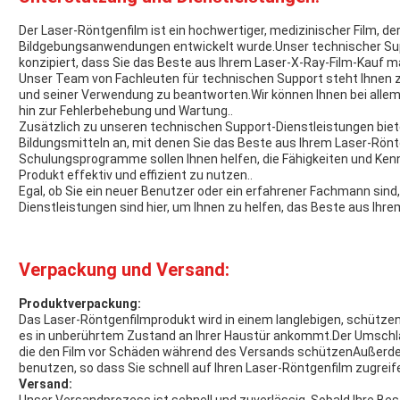
Der Laser-Röntgenfilm ist ein hochwertiger, medizinischer Film, de
Bildgebungsanwendungen entwickelt wurde.Unser technischer Sup
konzipiert, dass Sie das Beste aus Ihrem Laser-X-Ray-Film-Kauf 
Unser Team von Fachleuten für technischen Support steht Ihnen 
und seiner Verwendung zu beantworten.Wir können Ihnen bei allem he
hin zur Fehlerbehebung und Wartung..
Zusätzlich zu unseren technischen Support-Dienstleistungen biet
Bildungsmitteln an, mit denen Sie das Beste aus Ihrem Laser-Rön
Schulungsprogramme sollen Ihnen helfen, die Fähigkeiten und Kenn
Produkt effektiv und effizient zu nutzen..
Egal, ob Sie ein neuer Benutzer oder ein erfahrener Fachmann sin
Dienstleistungen sind hier, um Ihnen zu helfen, das Beste aus Ih
Verpackung und Versand:
Produktverpackung:
Das Laser-Röntgenfilmprodukt wird in einem langlebigen, schütze
es in unberührtem Zustand an Ihrer Haustür ankommt.Der Umschlag
die den Film vor Schäden während des Versands schützenAußerdem
benutzen, so dass Sie schnell auf Ihren Laser-Röntgenfilm zugreif
Versand: