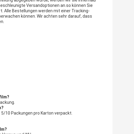
tellung abgegeben wurde, werden wir sie innerhalb
 beschleunigte Versandoptionen an.so können Sie
rt. Alle Bestellungen werden mit einer Tracking-
berwachen können. Wir achten sehr darauf, dass
en.
film?
Packung.
m?
d 5/10 Packungen pro Karton verpackt.
ilm?