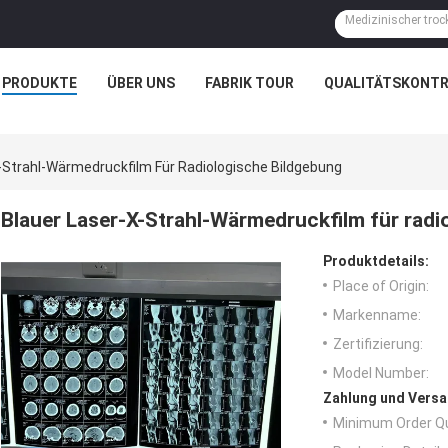
PRODUKTE
ÜBER UNS
FABRIK TOUR
QUALITÄTSKONTR
-Strahl-Wärmedruckfilm Für Radiologische Bildgebung
Blauer Laser-X-Strahl-Wärmedruckfilm für radi
Produktdetails:
Place of Origin:
Markenname:
Zertifizierung:
Model Number:
Zahlung und Versa
Minimum Order Qu