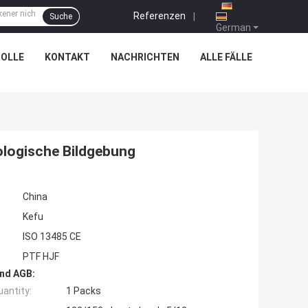
Referenzen
|
Suche
German
OLLE
KONTAKT
NACHRICHTEN
ALLE FÄLLE
ologische Bildgebung
China
Kefu
ISO 13485 CE
PTF HJF
nd AGB:
antity:
1 Packs