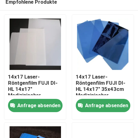
Empfohlene Produkte
14x17 Laser-
14x17 Laser-
Röntgenfilm FUJI DI-
Röntgenfilm FUJI DI-
HL 14x17"
HL 14x17" 35x43cm
Medizinischer
Medizinischer
Startseite
Laserfilm Fuji
Laserfilm Fuji
Anfrage absenden
Anfrage absenden
Trockenfilm
Trockenfilm
Produkte
Über uns