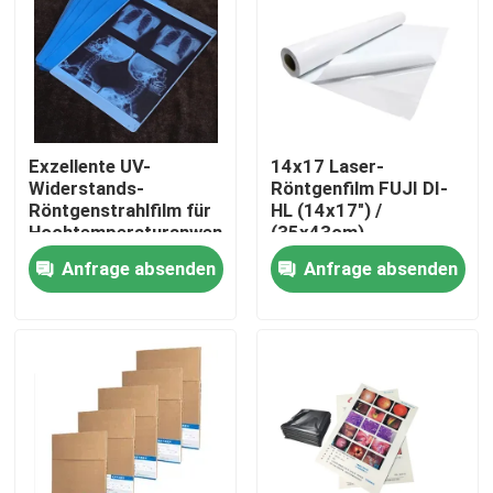
Fabrik Tour
Qualitätskontrolle
Exzellente UV-
14x17 Laser-
Widerstands-
Röntgenfilm FUJI DI-
Kontakt
Röntgenstrahlfilm für
HL (14x17") /
Hochtemperaturanwendungen
(35x43cm)
Medizinischer
Anfrage absenden
Anfrage absenden
Nachrichten
Laserfilm Fuji
Trockenfilm
Alle Fälle
Medizinisches X Ray Film
Tintenstrahl X Ray Film