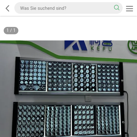
1
/
1