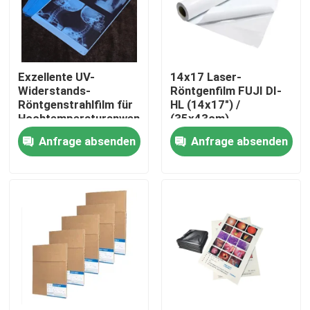
Fabrik Tour
Exzellente UV-
14x17 Laser-
Qualitätskontrolle
Widerstands-
Röntgenfilm FUJI DI-
Röntgenstrahlfilm für
HL (14x17") /
Hochtemperaturanwendungen
(35x43cm)
Kontakt
Medizinischer
Anfrage absenden
Anfrage absenden
Laserfilm Fuji
Trockenfilm
Nachrichten
Alle Fälle
Medizinisches X Ray Film
Tintenstrahl X Ray Film