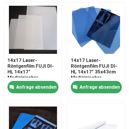
14x17 Laser-
14x17 Laser-
Röntgenfilm FUJI DI-
Röntgenfilm FUJI DI-
HL 14x17"
HL 14x17" 35x43cm
Medizinischer
Medizinischer
Laserfilm Fuji
Laserfilm Fuji
Anfrage absenden
Anfrage absenden
Trockenfilm
Trockenfilm
Startseite
Produkte
Über uns