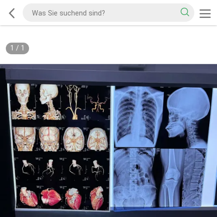
1
/
1