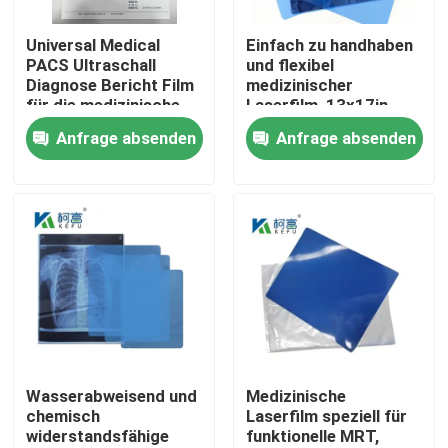
Universal Medical
Einfach zu handhaben
Fabrik Tour
PACS Ultraschall
und flexibel
Diagnose Bericht Film
medizinischer
für die medizinische
Laserfilm, 13x17in,
Qualitätskontrolle
Maschine
0,15mm, mit einer
Anfrage absenden
Anfrage absenden
glatten und
biegfähigen
Kontakt
Oberflächentextur
Nachrichten
Alle Fälle
Medizinisches X Ray Film
Wasserabweisend und
Medizinische
chemisch
Laserfilm speziell für
widerstandsfähige
funktionelle MRT,
Tintenstrahl X Ray Film