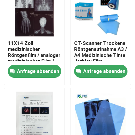
11X14 Zoll
CT-Scanner Trockene
medizinischer
Röntgenaufnahme A3 /
Röntgenfilm / analoger
A4 Medizinische Tinte
medizinischer Film /
Jetblau Film
Trockenfilm
Röntgenfilm PET
Anfrage absenden
Anfrage absenden
Startseite
Produkte
Über uns