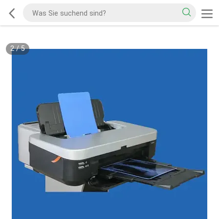
2
/
5