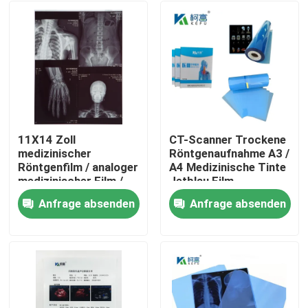
11X14 Zoll
CT-Scanner Trockene
medizinischer
Röntgenaufnahme A3 /
Röntgenfilm / analoger
A4 Medizinische Tinte
medizinischer Film /
Jetblau Film
Trockenfilm
Röntgenfilm PET
Anfrage absenden
Anfrage absenden
Startseite
Produkte
Über uns