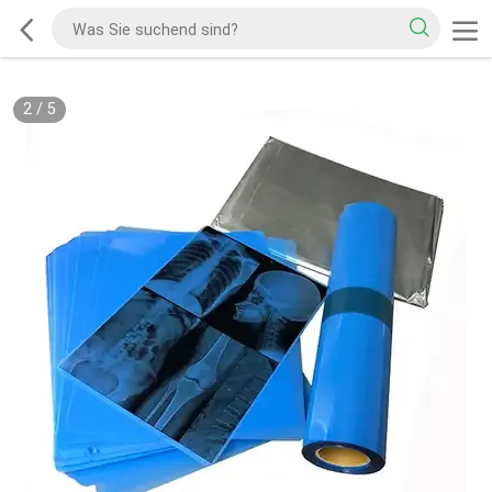
2
/
5