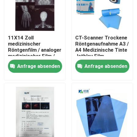
11X14 Zoll
CT-Scanner Trockene
medizinischer
Röntgenaufnahme A3 /
Röntgenfilm / analoger
A4 Medizinische Tinte
medizinischer Film /
Jetblau Film
Trockenfilm
Röntgenfilm PET
Anfrage absenden
Anfrage absenden
Startseite
Produkte
Über uns