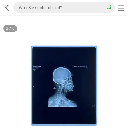
2
/
6