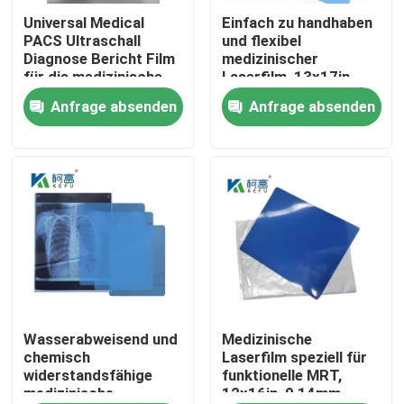
Universal Medical
Einfach zu handhaben
PACS Ultraschall
und flexibel
Fabrik Tour
Diagnose Bericht Film
medizinischer
für die medizinische
Laserfilm, 13x17in,
Maschine
0,15mm, mit einer
Anfrage absenden
Anfrage absenden
Qualitätskontrolle
glatten und
biegfähigen
Oberflächentextur
Kontakt
Nachrichten
Alle Fälle
Medizinisches X Ray Film
Wasserabweisend und
Medizinische
chemisch
Laserfilm speziell für
widerstandsfähige
funktionelle MRT,
medizinische
12x16in, 0,14mm,
Tintenstrahl X Ray Film