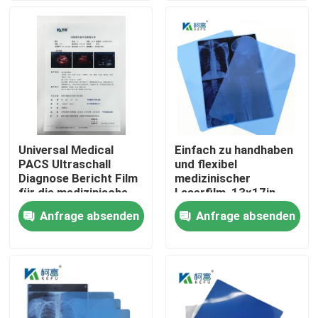
Fabrik Tour
Qualitätskontrolle
Kontakt
Universal Medical
Einfach zu handhaben
PACS Ultraschall
und flexibel
Nachrichten
Diagnose Bericht Film
medizinischer
für die medizinische
Laserfilm, 13x17in,
Maschine
0,15mm, mit einer
Anfrage absenden
Anfrage absenden
Alle Fälle
glatten und
biegfähigen
Oberflächentextur
Medizinisches X Ray Film
Tintenstrahl X Ray Film