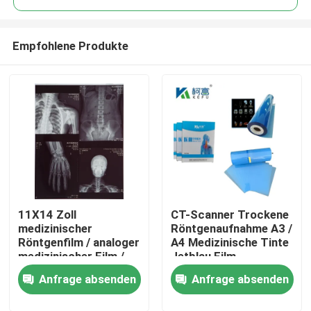
Empfohlene Produkte
11X14 Zoll
CT-Scanner Trockene
Startseite
medizinischer
Röntgenaufnahme A3 /
Röntgenfilm / analoger
A4 Medizinische Tinte
medizinischer Film /
Jetblau Film
Produkte
Trockenfilm
Röntgenfilm PET
Anfrage absenden
Anfrage absenden
Über uns