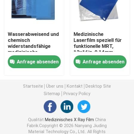
Laser X Ray Film
Wasserabweisend und
Medizinische
Medizinischer trockener Film
chemisch
Laserfilm speziell für
widerstandsfähige
funktionelle MRT,
medizinische
12x16in, 0,14mm,
Strahlnfilm des HAUSTIERES X
Laserfolie, 10x14in,
Erfassung
Anfrage absenden
Anfrage absenden
0,13mm, geeignet für
dynamischer
den Einsatz in rauen
Hirnaktivitäten
Siebdruck-Filme
und feuchten
medizinischen
Startseite
Über uns
Kontakt
Desktop Site
Umgebungen
rc Fotopapier
Sitemap
Privacy Policy
Wärmeübertragungs-Film
Qualität
Medizinisches X Ray Film
China
Fabrik.Copyright © 2026 Nanyang Jiuding
medizinischer thermischer Film
Material Technology Co., Ltd.. All Rights