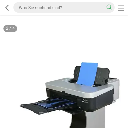
2
/
4