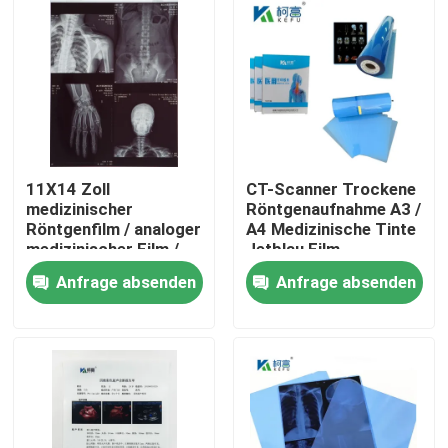
11X14 Zoll
CT-Scanner Trockene
medizinischer
Röntgenaufnahme A3 /
Röntgenfilm / analoger
A4 Medizinische Tinte
medizinischer Film /
Jetblau Film
Trockenfilm
Röntgenfilm PET
Anfrage absenden
Anfrage absenden
Startseite
Produkte
Über uns