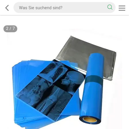
2
/
7