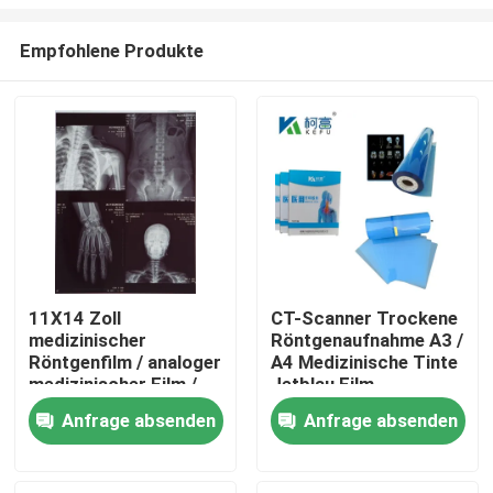
Empfohlene Produkte
11X14 Zoll
CT-Scanner Trockene
medizinischer
Röntgenaufnahme A3 /
Startseite
Röntgenfilm / analoger
A4 Medizinische Tinte
medizinischer Film /
Jetblau Film
Trockenfilm
Röntgenfilm PET
Produkte
Anfrage absenden
Anfrage absenden
Über uns