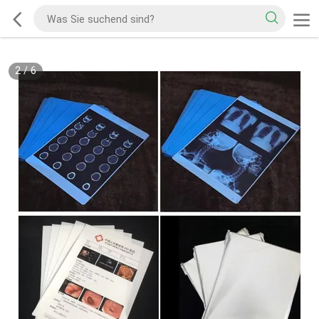
2
/
6