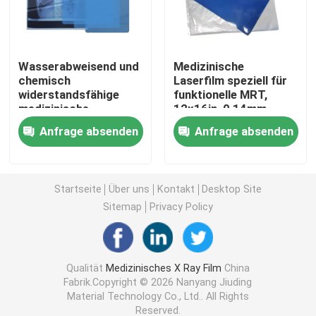
Laser X Ray Film
Wasserabweisend und
Medizinische
chemisch
Laserfilm speziell für
Medizinischer trockener Film
widerstandsfähige
funktionelle MRT,
medizinische
12x16in, 0,14mm,
Laserfolie, 10x14in,
Erfassung
Strahlnfilm des HAUSTIERES X
Anfrage absenden
Anfrage absenden
0,13mm, geeignet für
dynamischer
den Einsatz in rauen
Hirnaktivitäten
und feuchten
Siebdruck-Filme
medizinischen
Startseite
Über uns
Kontakt
Desktop Site
Umgebungen
Sitemap
Privacy Policy
rc Fotopapier
Wärmeübertragungs-Film
Qualität
Medizinisches X Ray Film
China
Fabrik.Copyright © 2026 Nanyang Jiuding
Material Technology Co., Ltd.. All Rights
medizinischer thermischer Film
Reserved.