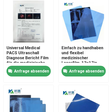
Fabrik Tour
Qualitätskontrolle
Kontakt
Universal Medical
Einfach zu handhaben
PACS Ultraschall
und flexibel
Diagnose Bericht Film
medizinischer
Nachrichten
für die medizinische
Laserfilm, 13x17in,
Maschine
0,15mm, mit einer
Anfrage absenden
Anfrage absenden
glatten und
Alle Fälle
biegfähigen
Oberflächentextur
Medizinisches X Ray Film
Tintenstrahl X Ray Film