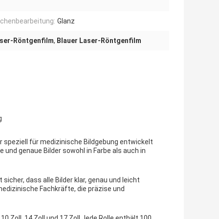
ächenbearbeitung:
Glanz
aser-Röntgenfilm
,
Blauer Laser-Röntgenfilm
g
er speziell für medizinische Bildgebung entwickelt
e und genaue Bilder sowohl in Farbe als auch in
sicher, dass alle Bilder klar, genau und leicht
edizinische Fachkräfte, die präzise und
10 Zoll, 14 Zoll und 17 Zoll.Jede Rolle enthält 100