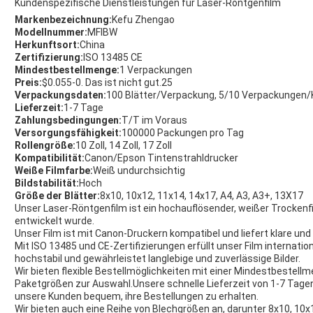
Kundenspezifische Dienstleistungen für Laser-Röntgenfilm
Markenbezeichnung:
Kefu Zhengao
Modellnummer:
MFIBW
Herkunftsort:
China
Zertifizierung:
ISO 13485 CE
Mindestbestellmenge:
1 Verpackungen
Preis:
$0.055-0. Das ist nicht gut.25
Verpackungsdaten:
100 Blätter/Verpackung, 5/10 Verpackungen/
Lieferzeit:
1-7 Tage
Zahlungsbedingungen:
T/T im Voraus
Versorgungsfähigkeit:
100000 Packungen pro Tag
Rollengröße:
10 Zoll, 14 Zoll, 17 Zoll
Kompatibilität:
Canon/Epson Tintenstrahldrucker
Weiße Filmfarbe:
Weiß undurchsichtig
Bildstabilität:
Hoch
Größe der Blätter:
8x10, 10x12, 11x14, 14x17, A4, A3, A3+, 13X17
Unser Laser-Röntgenfilm ist ein hochauflösender, weißer Trockenfi
entwickelt wurde.
Unser Film ist mit Canon-Druckern kompatibel und liefert klare und 
Mit ISO 13485 und CE-Zertifizierungen erfüllt unser Film internatio
hochstabil und gewährleistet langlebige und zuverlässige Bilder.
Wir bieten flexible Bestellmöglichkeiten mit einer Mindestbestell
Paketgrößen zur Auswahl.Unsere schnelle Lieferzeit von 1-7 Tag
unsere Kunden bequem, ihre Bestellungen zu erhalten.
Wir bieten auch eine Reihe von Blechgrößen an, darunter 8x10, 10x