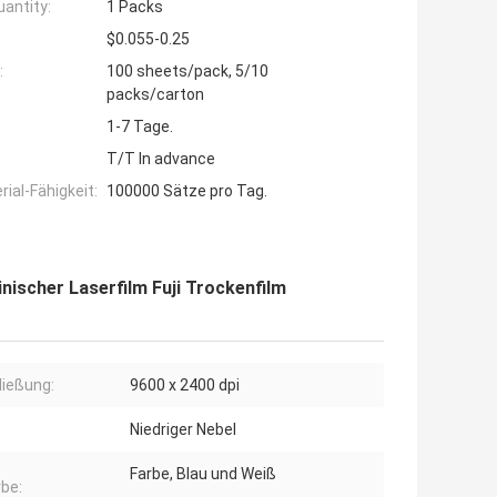
antity:
1 Packs
$0.055-0.25
:
100 sheets/pack, 5/10
packs/carton
1-7 Tage.
T/T In advance
ial-Fähigkeit:
100000 Sätze pro Tag.
ischer Laserfilm Fuji Trockenfilm
ließung:
9600 x 2400 dpi
Niedriger Nebel
Farbe, Blau und Weiß
rbe: