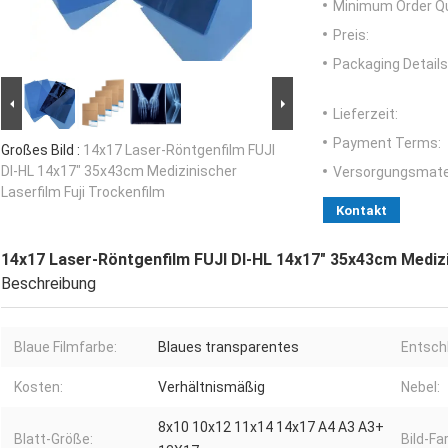
Minimum Order Qu
Preis:
Packaging Details
Lieferzeit:
Payment Terms:
Großes Bild :
14x17 Laser-Röntgenfilm FUJI
DI-HL 14x17" 35x43cm Medizinischer
Versorgungsmater
Laserfilm Fuji Trockenfilm
Kontakt
14x17 Laser-Röntgenfilm FUJI DI-HL 14x17" 35x43cm Medizin
Beschreibung
Blaue Filmfarbe:
Blaues transparentes
Entsch
Kosten:
Verhältnismäßig
Nebel:
8x10 10x12 11x14 14x17 A4 A3 A3+
Blatt-Größe:
Bild-Fa