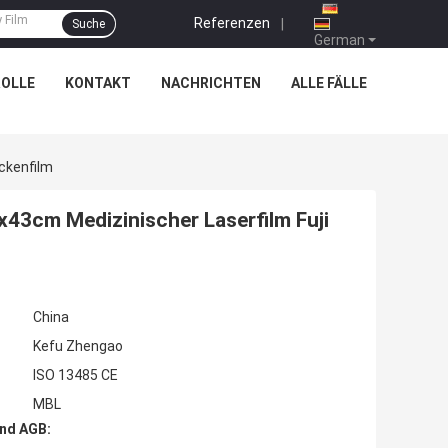
Referenzen
|
Suche
German
OLLE
KONTAKT
NACHRICHTEN
ALLE FÄLLE
ckenfilm
x43cm Medizinischer Laserfilm Fuji
China
Kefu Zhengao
ISO 13485 CE
MBL
nd AGB: