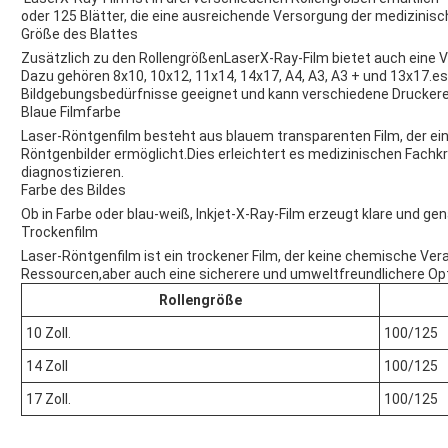
oder 125 Blätter, die eine ausreichende Versorgung der medizinisc
Größe des Blattes
Zusätzlich zu den Rollengrößen
Laser
X-Ray-Film bietet auch eine 
Dazu gehören 8x10, 10x12, 11x14, 14x17, A4, A3, A3 + und 13x17.es
Bildgebungsbedürfnisse geeignet und kann verschiedene Drucker
Blaue Filmfarbe
Laser-Röntgenfilm besteht aus blauem transparenten Film, der eine
Röntgenbilder ermöglicht.Dies erleichtert es medizinischen Fachkr
diagnostizieren.
Farbe des Bildes
Ob in Farbe oder blau-weiß, Inkjet-X-Ray-Film erzeugt klare und gen
Trockenfilm
Laser-Röntgenfilm ist ein trockener Film, der keine chemische Vera
Ressourcen,aber auch eine sicherere und umweltfreundlichere Opt
Rollengröße
10 Zoll.
100/125
14 Zoll
100/125
17 Zoll.
100/125