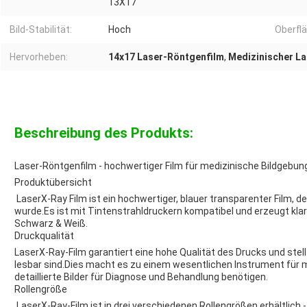
13X17
Bild-Stabilität:
Hoch
Oberfl
Hervorheben:
14x17 Laser-Röntgenfilm
,
Medizinischer L
Beschreibung des Produkts:
Laser-Röntgenfilm - hochwertiger Film für medizinische Bildgebun
Produktübersicht
Laser
X-Ray Film ist ein hochwertiger, blauer transparenter Film, d
wurde.Es ist mit Tintenstrahldruckern kompatibel und erzeugt klar
Schwarz & Weiß.
Druckqualität
Laser
X-Ray-Film garantiert eine hohe Qualität des Drucks und stellt 
lesbar sind.Dies macht es zu einem wesentlichen Instrument für m
detaillierte Bilder für Diagnose und Behandlung benötigen.
Rollengröße
Laser
X-Ray-Film ist in drei verschiedenen Rollengrößen erhältlich - 