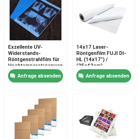
Fabrik Tour
Qualitätskontrolle
Exzellente UV-
14x17 Laser-
Widerstands-
Röntgenfilm FUJI DI-
Kontakt
Röntgenstrahlfilm für
HL (14x17") /
Hochtemperaturanwendungen
(35x43cm)
Medizinischer
Anfrage absenden
Anfrage absenden
Nachrichten
Laserfilm Fuji
Trockenfilm
Alle Fälle
Medizinisches X Ray Film
Tintenstrahl X Ray Film