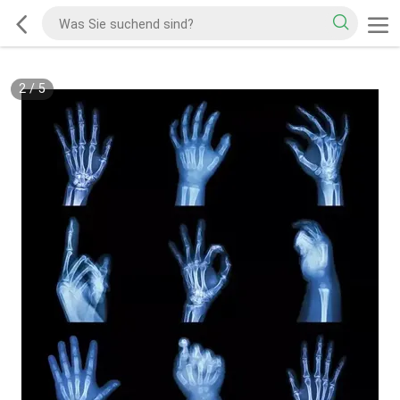
2
/
5