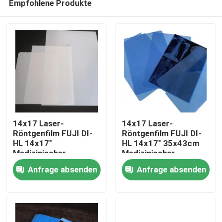
Empfohlene Produkte
14x17 Laser-
14x17 Laser-
Röntgenfilm FUJI DI-
Röntgenfilm FUJI DI-
HL 14x17"
HL 14x17" 35x43cm
Medizinischer
Medizinischer
Startseite
Laserfilm Fuji
Laserfilm Fuji
Anfrage absenden
Anfrage absenden
Trockenfilm
Trockenfilm
Produkte
Über uns