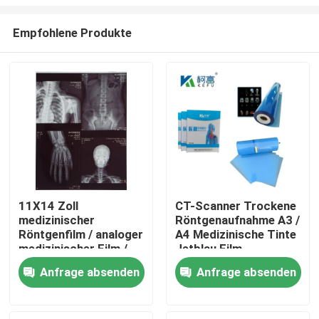
Empfohlene Produkte
11X14 Zoll
CT-Scanner Trockene
medizinischer
Röntgenaufnahme A3 /
Startseite
Röntgenfilm / analoger
A4 Medizinische Tinte
medizinischer Film /
Jetblau Film
Trockenfilm
Röntgenfilm PET
Produkte
Anfrage absenden
Anfrage absenden
Über uns