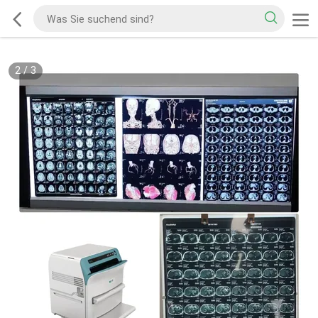
2
/
3