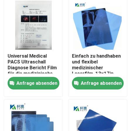
Fabrik Tour
Qualitätskontrolle
Kontakt
Universal Medical
Einfach zu handhaben
PACS Ultraschall
und flexibel
Diagnose Bericht Film
medizinischer
Nachrichten
für die medizinische
Laserfilm, 13x17in,
Maschine
0,15mm, mit einer
Anfrage absenden
Anfrage absenden
glatten und
Alle Fälle
biegfähigen
Oberflächentextur
Medizinisches X Ray Film
Tintenstrahl X Ray Film