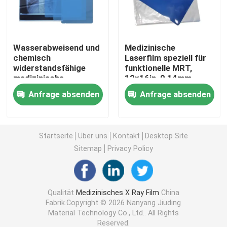
Laser X Ray Film
Wasserabweisend und
Medizinische
chemisch
Laserfilm speziell für
Medizinischer trockener Film
widerstandsfähige
funktionelle MRT,
medizinische
12x16in, 0,14mm,
Laserfolie, 10x14in,
Erfassung
Strahlnfilm des HAUSTIERES X
Anfrage absenden
Anfrage absenden
0,13mm, geeignet für
dynamischer
den Einsatz in rauen
Hirnaktivitäten
und feuchten
Siebdruck-Filme
medizinischen
Startseite
Über uns
Kontakt
Desktop Site
Umgebungen
Sitemap
Privacy Policy
rc Fotopapier
Wärmeübertragungs-Film
Qualität
Medizinisches X Ray Film
China
Fabrik.Copyright © 2026 Nanyang Jiuding
Material Technology Co., Ltd.. All Rights
medizinischer thermischer Film
Reserved.