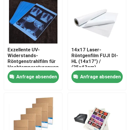
Fabrik Tour
Qualitätskontrolle
Exzellente UV-
14x17 Laser-
Kontakt
Widerstands-
Röntgenfilm FUJI DI-
Röntgenstrahlfilm für
HL (14x17") /
Hochtemperaturanwendungen
(35x43cm)
Nachrichten
Medizinischer
Anfrage absenden
Anfrage absenden
Laserfilm Fuji
Trockenfilm
Alle Fälle
Medizinisches X Ray Film
Tintenstrahl X Ray Film