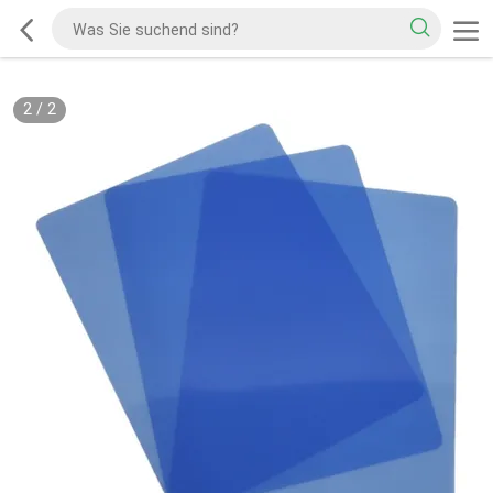
2
/
2