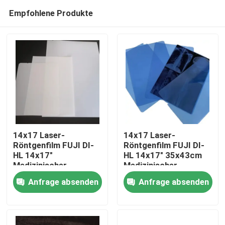
Empfohlene Produkte
14x17 Laser-
14x17 Laser-
Röntgenfilm FUJI DI-
Röntgenfilm FUJI DI-
HL 14x17"
HL 14x17" 35x43cm
Startseite
Medizinischer
Medizinischer
Laserfilm Fuji
Laserfilm Fuji
Anfrage absenden
Anfrage absenden
Trockenfilm
Trockenfilm
Produkte
Über uns