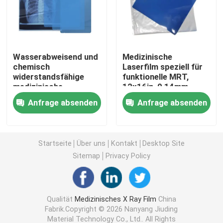
Laser X Ray Film
Wasserabweisend und
Medizinische
Medizinischer trockener Film
chemisch
Laserfilm speziell für
widerstandsfähige
funktionelle MRT,
medizinische
12x16in, 0,14mm,
Strahlnfilm des HAUSTIERES X
Laserfolie, 10x14in,
Erfassung
Anfrage absenden
Anfrage absenden
0,13mm, geeignet für
dynamischer
den Einsatz in rauen
Hirnaktivitäten
Siebdruck-Filme
und feuchten
medizinischen
Startseite
Über uns
Kontakt
Desktop Site
Umgebungen
rc Fotopapier
Sitemap
Privacy Policy
Wärmeübertragungs-Film
Qualität
Medizinisches X Ray Film
China
Fabrik.Copyright © 2026 Nanyang Jiuding
medizinischer thermischer Film
Material Technology Co., Ltd.. All Rights