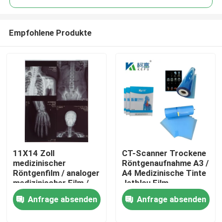
Empfohlene Produkte
11X14 Zoll
CT-Scanner Trockene
Startseite
medizinischer
Röntgenaufnahme A3 /
Röntgenfilm / analoger
A4 Medizinische Tinte
medizinischer Film /
Jetblau Film
Produkte
Trockenfilm
Röntgenfilm PET
Anfrage absenden
Anfrage absenden
Über uns