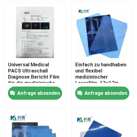
Fabrik Tour
Qualitätskontrolle
Kontakt
Universal Medical
Einfach zu handhaben
PACS Ultraschall
und flexibel
Nachrichten
Diagnose Bericht Film
medizinischer
für die medizinische
Laserfilm, 13x17in,
Maschine
0,15mm, mit einer
Anfrage absenden
Anfrage absenden
Alle Fälle
glatten und
biegfähigen
Oberflächentextur
Medizinisches X Ray Film
Tintenstrahl X Ray Film