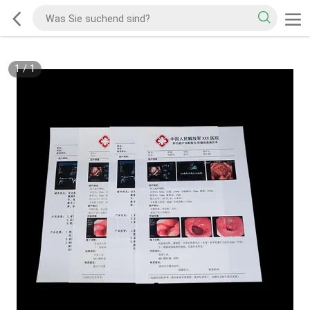
1
/
1