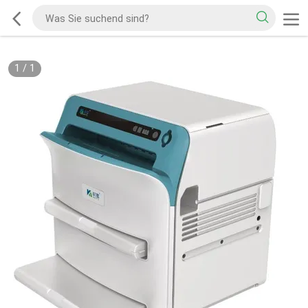
1
/
1