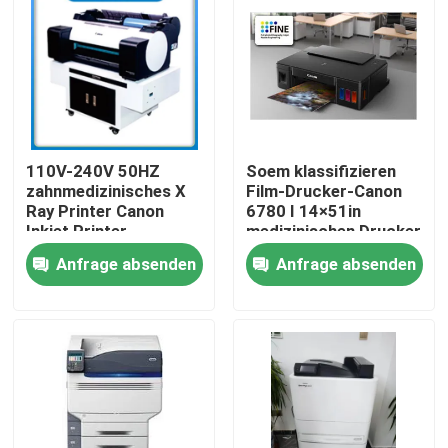
Fabrik Tour
Qualitätskontrolle
110V-240V 50HZ
Soem klassifizieren
Kontakt
zahnmedizinisches X
Film-Drucker-Canon
Ray Printer Canon
6780 I 14×51in
Inkjet Printer
medizinischen Drucker
Nachrichten
2400x1200dpi
Anfrage absenden
Anfrage absenden
Alle Fälle
Medizinisches X Ray Film
Tintenstrahl X Ray Film