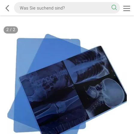
2
/
2