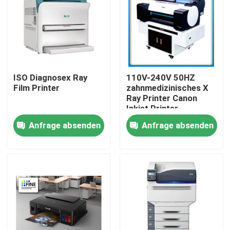
Fabrik Tour
Qualitätskontrolle
ISO Diagnosex Ray
110V-240V 50HZ
Film Printer
zahnmedizinisches X
Kontakt
Ray Printer Canon
Inkjet Printer
2400x1200dpi
Anfrage absenden
Anfrage absenden
Nachrichten
Alle Fälle
Medizinisches X Ray Film
Tintenstrahl X Ray Film