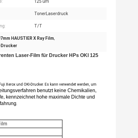
e:
125 um
TonerLaserdruck
ng:
T/T
97mm HAUSTIER X Ray Film
,
l-Drucker
enten Laser-Film für Drucker HPs OKI 125
 Fuji Xerox und OKI-Drucker. Es kann verwendet werden, um
itungsverfahren benutzt keine Chemikalien, 
rfe, kennzeichnet hohe maximale Dichte und 
.
rfahrung
Film