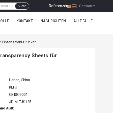
Referenzen
|
German
Suche
OLLE
KONTAKT
NACHRICHTEN
ALLE FÄLLE
 Tintenstrahl-Drucker
ransparency Sheets für
Henan, China
KEFU
CE ISO9001
JD-M-TJS125
and AGB: