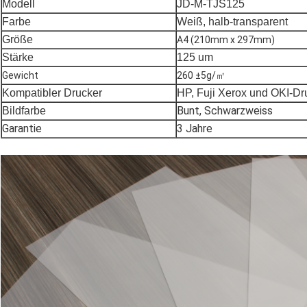
Modell
JD-M-TJS125
Farbe
Weiß, halb-transparent
Größe
A4 (210mm x 297mm)
Stärke
125 um
Gewicht
260 ±5g/㎡
Kompatibler Drucker
HP, Fuji Xerox und OKI-Dr
Bunt, Schwarzweiss
Bildfarbe
Garantie
3 Jahre