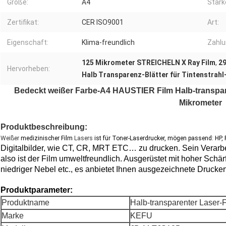
Größe:
A4
Stärk
Zertifikat:
CER ISO9001
Art:
Eigenschaft:
Klima-freundlich
Zahlu
125 Mikrometer STREICHELN X Ray Film
,
2
Hervorheben:
Halb Transparenz-Blätter für Tintenstrah
Bedeckt weißer Farbe-A4 HAUSTIER Film Halb-transpar
Mikrometer
Produktbeschreibung:
Weißer
medizinischer Film
Lasers
ist für Toner-Laserdrucker, mögen passend: HP,
Digitalbilder, wie CT, CR, MRT ETC… zu drucken. Sein Verarbe
also ist der Film umweltfreundlich. Ausgerüstet mit hoher Schä
niedriger Nebel etc., es anbietet Ihnen ausgezeichnete Drucke
Produktparameter:
Produktname
Halb-transparenter Laser-
Marke
KEFU