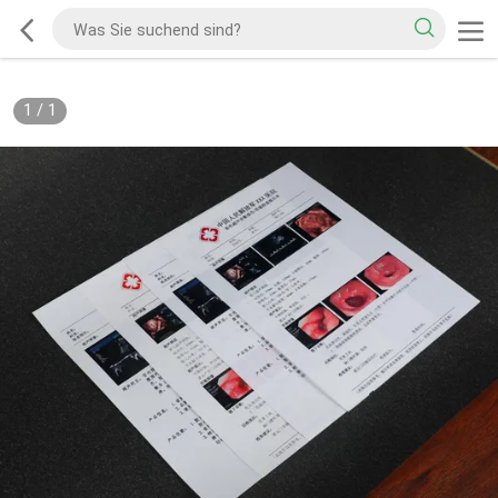
1
/
1