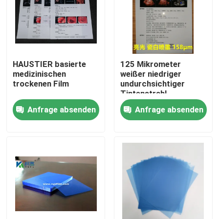
Fabrik Tour
Qualitätskontrolle
HAUSTIER basierte
125 Mikrometer
medizinischen
weißer niedriger
trockenen Film
undurchsichtiger
Kontakt
Tintenstrahl-
medizinischer Film
Anfrage absenden
Anfrage absenden
dreidimensionale CT-
Nachrichten
Scan-Film-
Alle Fälle
Medizinisches X Ray Film
Tintenstrahl X Ray Film