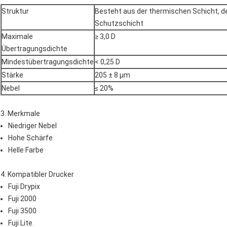
Struktur
Besteht aus der thermischen Schicht, d
Schutzschicht
Maximale
≥ 3,0 D
Übertragungsdichte
Mindestübertragungsdichte
< 0,25 D
Stärke
205 ± 8 μm
Nebel
≤ 20%
3. Merkmale
Niedriger Nebel
Hohe Schärfe
Helle Farbe
4. Kompatibler Drucker
Fuji Drypix
Fuji 2000
Fuji 3500
Fuji Lite.