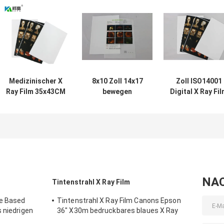
Medizinischer X
8x10 Zoll 14x17
Zoll ISO14001
Ray Film 35x43CM
bewegen
Digital X Ray Fi
10x12 Drucker
medizinische CT-
Medical X Ray
der blauen weißen
Scan-Filme
Film 10x12
Basis-des Zoll-X
HAUSTIER X Ray
Ray Dry Film For
Film MRI Schritt
Fuji
für Schritt fort
NA
Tintenstrahl X Ray Film
ue Based
Tintenstrahl X Ray Film Canons Epson
 niedrigen
36" X30m bedruckbares blaues X Ray
Film