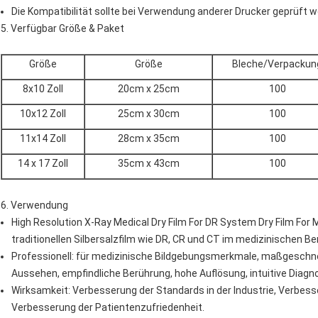
Die Kompatibilität sollte bei Verwendung anderer Drucker geprüft w
5. Verfügbar Größe & Paket
Größe
Größe
Bleche/Verpackun
8x10 Zoll
20cm x 25cm
100
10x12 Zoll
25cm x 30cm
100
11x14 Zoll
28cm x 35cm
100
14 x 17 Zoll
35cm x 43cm
100
6. Verwendung
High Resolution X-Ray Medical Dry Film For DR System Dry Film For 
traditionellen Silbersalzfilm wie DR, CR und CT im medizinischen Be
Professionell: für medizinische Bildgebungsmerkmale, maßgeschnei
Aussehen, empfindliche Berührung, hohe Auflösung, intuitive Diagn
Wirksamkeit: Verbesserung der Standards in der Industrie, Verbe
Verbesserung der Patientenzufriedenheit.