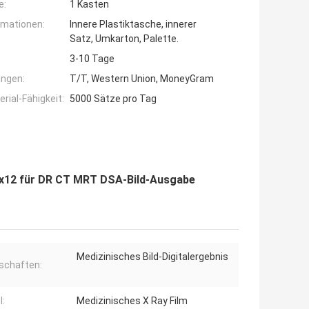
e:
1 Kasten
rmationen:
Innere Plastiktasche, innerer
Satz, Umkarton, Palette.
3-10 Tage
ngen:
T/T, Western Union, MoneyGram
ial-Fähigkeit:
5000 Sätze pro Tag
0x12 für DR CT MRT DSA-Bild-Ausgabe
Medizinisches Bild-Digitalergebnis
schaften:
l:
Medizinisches X Ray Film