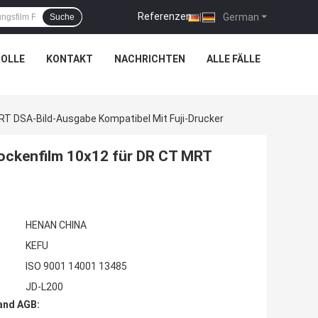
Referenzen
|
German
Suche
OLLE
KONTAKT
NACHRICHTEN
ALLE FÄLLE
T DSA-Bild-Ausgabe Kompatibel Mit Fuji-Drucker
ockenfilm 10x12 für DR CT MRT
HENAN CHINA
KEFU
ISO 9001 14001 13485
JD-L200
and AGB: