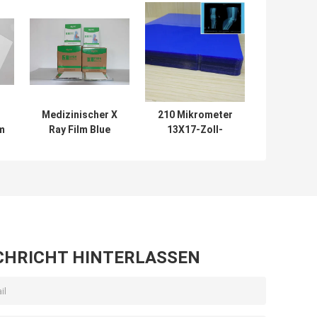
Medizinischer X
210 Mikrometer
lm
Ray Film Blue
13X17-Zoll-
Based Laser
medizinischer
Drucker Film
Tintenstrahl-Film
Paper des
hochauflösendes
niedrigen Nebel-
HAUSTIER X Ray
Film
CHRICHT HINTERLASSEN