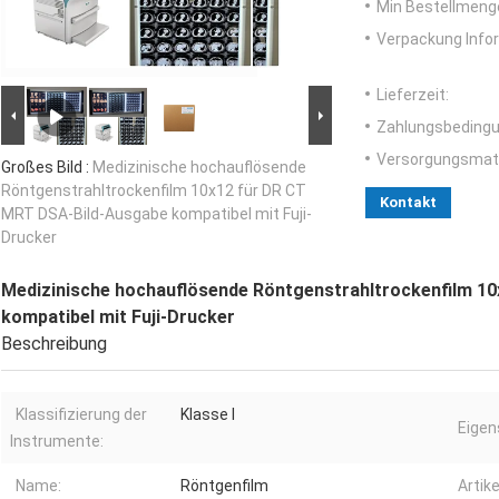
Min Bestellmeng
Verpackung Info
Lieferzeit:
Zahlungsbedingu
Versorgungsmater
Großes Bild :
Medizinische hochauflösende
Röntgenstrahltrockenfilm 10x12 für DR CT
Kontakt
MRT DSA-Bild-Ausgabe kompatibel mit Fuji-
Drucker
Medizinische hochauflösende Röntgenstrahltrockenfilm 1
kompatibel mit Fuji-Drucker
Beschreibung
Klassifizierung der
Klasse I
Eigen
Instrumente:
Name:
Röntgenfilm
Artike