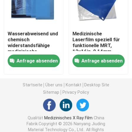
Laser X Ray Film
Wasserabweisend und
Medizinische
Medizinischer trockener Film
chemisch
Laserfilm speziell für
widerstandsfähige
funktionelle MRT,
medizinische
12x16in, 0,14mm,
Strahlnfilm des HAUSTIERES X
Laserfolie, 10x14in,
Erfassung
Anfrage absenden
Anfrage absenden
0,13mm, geeignet für
dynamischer
den Einsatz in rauen
Hirnaktivitäten
Siebdruck-Filme
und feuchten
medizinischen
Startseite
Über uns
Kontakt
Desktop Site
Umgebungen
rc Fotopapier
Sitemap
Privacy Policy
Wärmeübertragungs-Film
Qualität
Medizinisches X Ray Film
China
Fabrik.Copyright © 2026 Nanyang Jiuding
medizinischer thermischer Film
Material Technology Co., Ltd.. All Rights