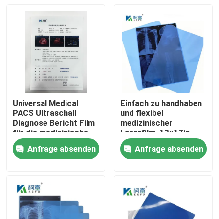
Fabrik Tour
Qualitätskontrolle
Kontakt
Universal Medical
Einfach zu handhaben
PACS Ultraschall
und flexibel
Nachrichten
Diagnose Bericht Film
medizinischer
für die medizinische
Laserfilm, 13x17in,
Maschine
0,15mm, mit einer
Anfrage absenden
Anfrage absenden
Alle Fälle
glatten und
biegfähigen
Oberflächentextur
Medizinisches X Ray Film
Tintenstrahl X Ray Film