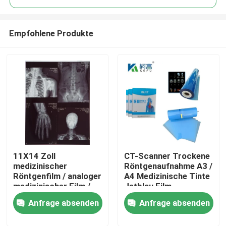
Empfohlene Produkte
11X14 Zoll
CT-Scanner Trockene
Startseite
medizinischer
Röntgenaufnahme A3 /
Röntgenfilm / analoger
A4 Medizinische Tinte
medizinischer Film /
Jetblau Film
Produkte
Trockenfilm
Röntgenfilm PET
Anfrage absenden
Anfrage absenden
Über uns