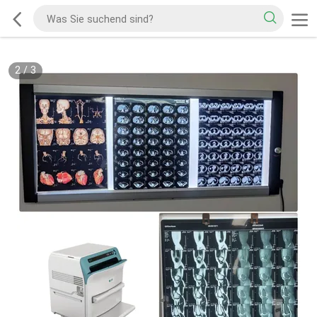
2
/
3