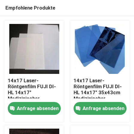
Empfohlene Produkte
14x17 Laser-
14x17 Laser-
Röntgenfilm FUJI DI-
Röntgenfilm FUJI DI-
HL 14x17"
HL 14x17" 35x43cm
Startseite
Medizinischer
Medizinischer
Laserfilm Fuji
Laserfilm Fuji
Anfrage absenden
Anfrage absenden
Trockenfilm
Trockenfilm
Produkte
Über uns