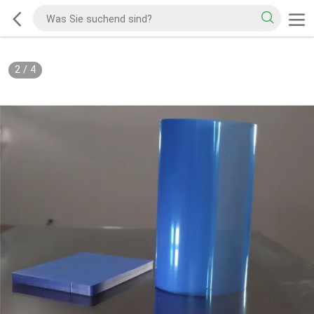
2
/
4