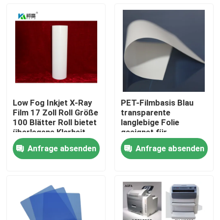
Low Fog Inkjet X-Ray
PET-Filmbasis Blau
Film 17 Zoll Roll Größe
transparente
100 Blätter Roll bietet
langlebige Folie
überlegene Klarheit
geeignet für
und Detail für
industrielle
Anfrage absenden
Anfrage absenden
radiographische
Verpackungs- und
Startseite
Bildgebung
Druckanwendungen
mit angemessenen
Kosten
Produkte
Über uns