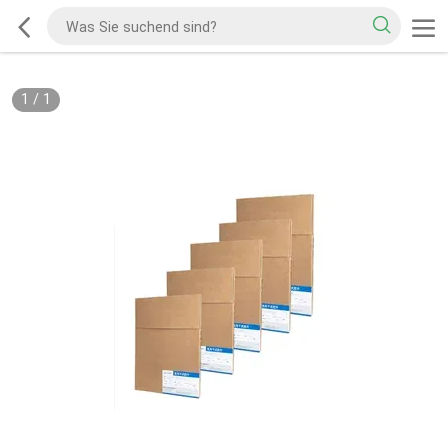
1
/
1