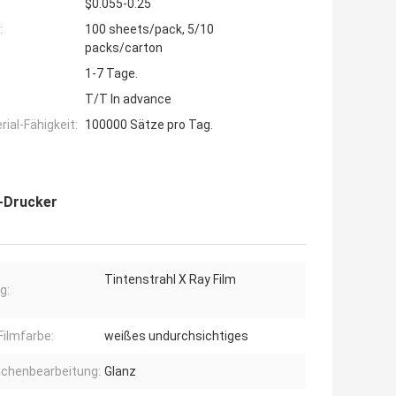
$0.055-0.25
:
100 sheets/pack, 5/10
packs/carton
1-7 Tage.
T/T In advance
ial-Fähigkeit:
100000 Sätze pro Tag.
n-Drucker
Tintenstrahl X Ray Film
g:
Filmfarbe:
weißes undurchsichtiges
ächenbearbeitung:
Glanz