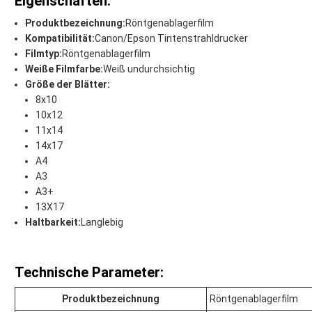
Eigenschaften:
Produktbezeichnung:
Röntgenablagerfilm
Kompatibilität:
Canon/Epson Tintenstrahldrucker
Filmtyp:
Röntgenablagerfilm
Weiße Filmfarbe:
Weiß undurchsichtig
Größe der Blätter:
8x10
10x12
11x14
14x17
A4
A3
A3+
13X17
Haltbarkeit:
Langlebig
Technische Parameter:
Produktbezeichnung
Röntgenablagerfilm