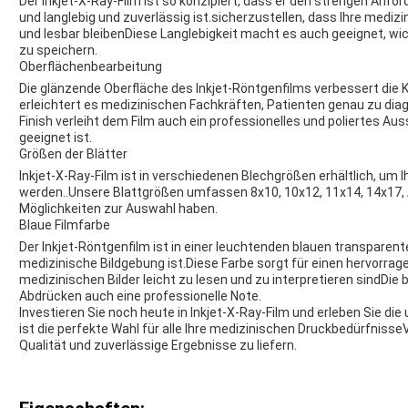
Der Inkjet-X-Ray-Film ist so konzipiert, dass er den strengen An
und langlebig und zuverlässig ist.sicherzustellen, dass Ihre medi
und lesbar bleibenDiese Langlebigkeit macht es auch geeignet, wi
zu speichern.
Oberflächenbearbeitung
Die glänzende Oberfläche des Inkjet-Röntgenfilms verbessert die K
erleichtert es medizinischen Fachkräften, Patienten genau zu di
Finish verleiht dem Film auch ein professionelles und poliertes A
geeignet ist.
Größen der Blätter
Inkjet-X-Ray-Film ist in verschiedenen Blechgrößen erhältlich, um
werden..Unsere Blattgrößen umfassen 8x10, 10x12, 11x14, 14x17, A
Möglichkeiten zur Auswahl haben.
Blaue Filmfarbe
Der Inkjet-Röntgenfilm ist in einer leuchtenden blauen transparente
medizinische Bildgebung ist.Diese Farbe sorgt für einen hervorrag
medizinischen Bilder leicht zu lesen und zu interpretieren sindDie 
Abdrücken auch eine professionelle Note.
Investieren Sie noch heute in Inkjet-X-Ray-Film und erleben Sie di
ist die perfekte Wahl für alle Ihre medizinischen Druckbedürfnisse
Qualität und zuverlässige Ergebnisse zu liefern.