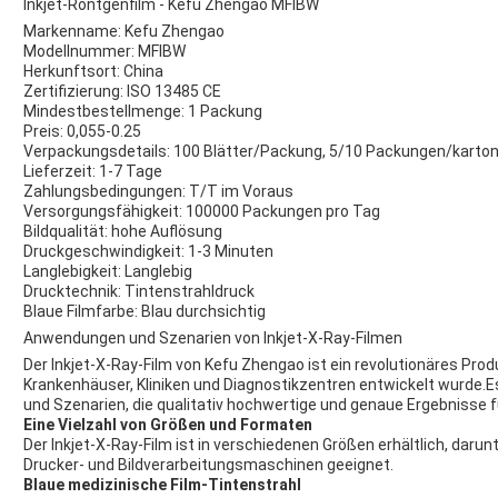
Inkjet-Röntgenfilm - Kefu Zhengao MFIBW
Markenname: Kefu Zhengao
Modellnummer: MFIBW
Herkunftsort: China
Zertifizierung: ISO 13485 CE
Mindestbestellmenge: 1 Packung
Preis: 0,055-0.25
Verpackungsdetails: 100 Blätter/Packung, 5/10 Packungen/karto
Lieferzeit: 1-7 Tage
Zahlungsbedingungen: T/T im Voraus
Versorgungsfähigkeit: 100000 Packungen pro Tag
Bildqualität: hohe Auflösung
Druckgeschwindigkeit: 1-3 Minuten
Langlebigkeit: Langlebig
Drucktechnik: Tintenstrahldruck
Blaue Filmfarbe: Blau durchsichtig
Anwendungen und Szenarien von Inkjet-X-Ray-Filmen
Der Inkjet-X-Ray-Film von Kefu Zhengao ist ein revolutionäres Pro
Krankenhäuser, Kliniken und Diagnostikzentren entwickelt wurde.E
und Szenarien, die qualitativ hochwertige und genaue Ergebnisse f
Eine Vielzahl von Größen und Formaten
Der Inkjet-X-Ray-Film ist in verschiedenen Größen erhältlich, daru
Drucker- und Bildverarbeitungsmaschinen geeignet.
Blaue medizinische Film-Tintenstrahl