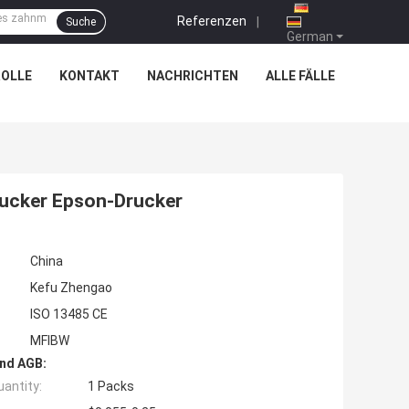
Referenzen
|
Suche
German
OLLE
KONTAKT
NACHRICHTEN
ALLE FÄLLE
rucker Epson-Drucker
China
Kefu Zhengao
ISO 13485 CE
MFIBW
nd AGB:
antity:
1 Packs