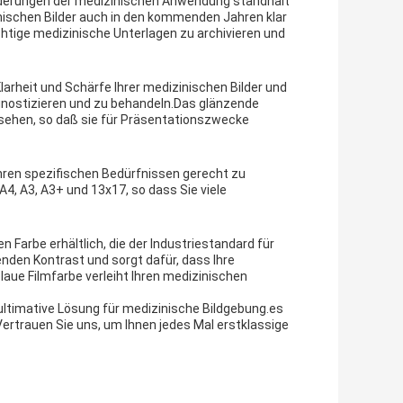
forderungen der medizinischen Anwendung standhält
zinischen Bilder auch in den kommenden Jahren klar
chtige medizinische Unterlagen zu archivieren und
larheit und Schärfe Ihrer medizinischen Bilder und
agnostizieren und zu behandeln.Das glänzende
ussehen, so daß sie für Präsentationszwecke
 Ihren spezifischen Bedürfnissen gerecht zu
4, A3, A3+ und 13x17, so dass Sie viele
n Farbe erhältlich, die der Industriestandard für
enden Kontrast und sorgt dafür, dass Ihre
blaue Filmfarbe verleiht Ihren medizinischen
e ultimative Lösung für medizinische Bildgebung.es
Vertrauen Sie uns, um Ihnen jedes Mal erstklassige