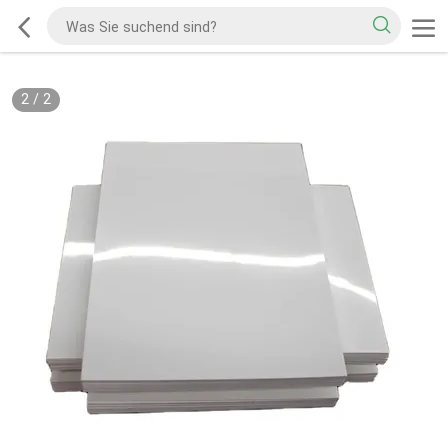
2
/
2