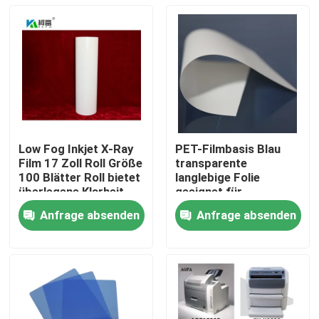
Low Fog Inkjet X-Ray
PET-Filmbasis Blau
Film 17 Zoll Roll Größe
transparente
100 Blätter Roll bietet
langlebige Folie
überlegene Klarheit
geeignet für
und Detail für
industrielle
Anfrage absenden
Anfrage absenden
radiographische
Verpackungs- und
Startseite
Bildgebung
Druckanwendungen
mit angemessenen
Kosten
Produkte
Über uns