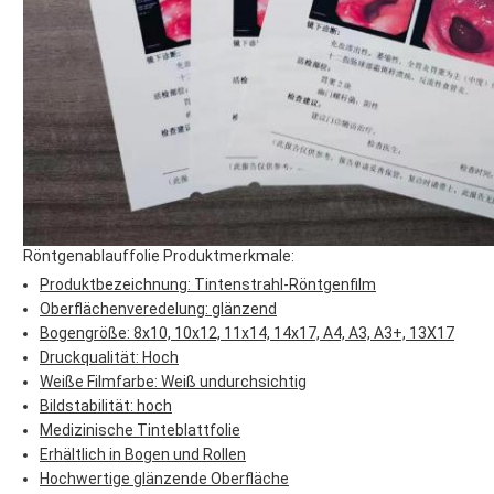
Röntgenablauffolie Produktmerkmale:
Produktbezeichnung: Tintenstrahl-Röntgenfilm
Oberflächenveredelung: glänzend
Bogengröße: 8x10, 10x12, 11x14, 14x17, A4, A3, A3+, 13X17
Druckqualität: Hoch
Weiße Filmfarbe: Weiß undurchsichtig
Bildstabilität: hoch
Medizinische Tinteblattfolie
Erhältlich in Bogen und Rollen
Hochwertige glänzende Oberfläche