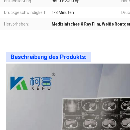
Entschließung:
9600 x 2400 dpi
Halt
Druckgeschwindigkeit:
1-3 Minuten
Druc
Hervorheben:
Medizinisches X Ray Film
,
Weiße Röntgen
Beschreibung des Produkts: