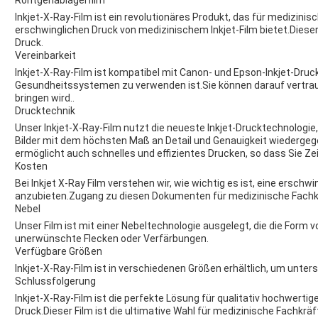
Röntgenablagerfilm
Inkjet-X-Ray-Film ist ein revolutionäres Produkt, das für medizini
erschwinglichen Druck von medizinischem Inkjet-Film bietet.Dieser 
Druck.
Vereinbarkeit
Inkjet-X-Ray-Film ist kompatibel mit Canon- und Epson-Inkjet-Drucke
Gesundheitssystemen zu verwenden ist.Sie können darauf vertrau
bringen wird..
Drucktechnik
Unser Inkjet-X-Ray-Film nutzt die neueste Inkjet-Drucktechnologie
Bilder mit dem höchsten Maß an Detail und Genauigkeit wiedergeg
ermöglicht auch schnelles und effizientes Drucken, so dass Sie Z
Kosten
Bei Inkjet X-Ray Film verstehen wir, wie wichtig es ist, eine ersch
anzubieten.Zugang zu diesen Dokumenten für medizinische Fachkr
Nebel
Unser Film ist mit einer Nebeltechnologie ausgelegt, die die Form
unerwünschte Flecken oder Verfärbungen.
Verfügbare Größen
Inkjet-X-Ray-Film ist in verschiedenen Größen erhältlich, um unte
Schlussfolgerung
Inkjet-X-Ray-Film ist die perfekte Lösung für qualitativ hochwerti
Druck.Dieser Film ist die ultimative Wahl für medizinische Fachkräft