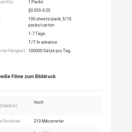
antity:
1 Packs
$0.055-0.25
:
100 sheets/pack, 5/10
packs/carton
1-7 Tage.
T/T In advance
ial-Fähigkeit:
100000 Sätze pro Tag.
eiße Filme zum Bilddruck
Hoch
Stabilität:
e Filmdicke:
210 Mikrometer