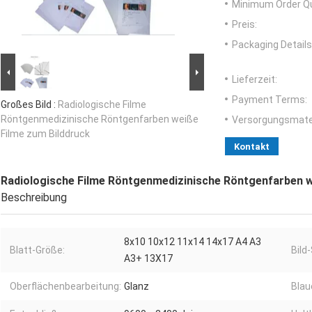
Minimum Order Qu
Preis:
Packaging Details
Lieferzeit:
Payment Terms:
Großes Bild :
Radiologische Filme
Röntgenmedizinische Röntgenfarben weiße
Versorgungsmater
Filme zum Bilddruck
Kontakt
Radiologische Filme Röntgenmedizinische Röntgenfarben w
Beschreibung
8x10 10x12 11x14 14x17 A4 A3
Blatt-Größe:
Bild-
A3+ 13X17
Oberflächenbearbeitung:
Glanz
Blau