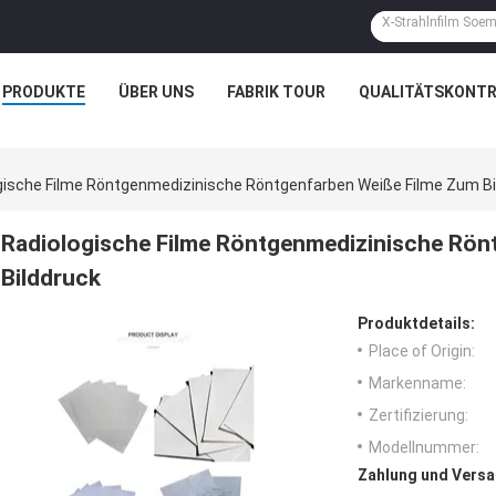
PRODUKTE
ÜBER UNS
FABRIK TOUR
QUALITÄTSKONTR
gische Filme Röntgenmedizinische Röntgenfarben Weiße Filme Zum Bi
Radiologische Filme Röntgenmedizinische Rön
Bilddruck
Produktdetails:
Place of Origin:
Markenname:
Zertifizierung:
Modellnummer:
Zahlung und Versa