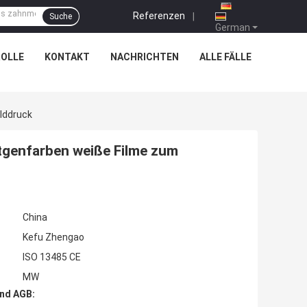
Referenzen
|
Suche
German
OLLE
KONTAKT
NACHRICHTEN
ALLE FÄLLE
lddruck
tgenfarben weiße Filme zum
China
Kefu Zhengao
ISO 13485 CE
MW
nd AGB: