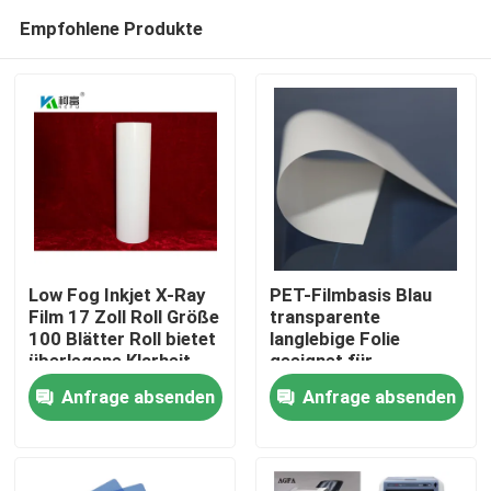
Empfohlene Produkte
Low Fog Inkjet X-Ray
PET-Filmbasis Blau
Film 17 Zoll Roll Größe
transparente
100 Blätter Roll bietet
langlebige Folie
Startseite
überlegene Klarheit
geeignet für
und Detail für
industrielle
Anfrage absenden
Anfrage absenden
radiographische
Verpackungs- und
Produkte
Bildgebung
Druckanwendungen
mit angemessenen
Kosten
Über uns