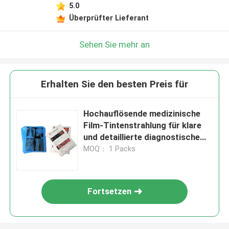
5.0
Überprüfter Lieferant
Sehen Sie mehr an
Erhalten Sie den besten Preis für
Hochauflösende medizinische
Film-Tintenstrahlung für klare
und detaillierte diagnostische
Bilder
MOQ： 1 Packs
Fortsetzen