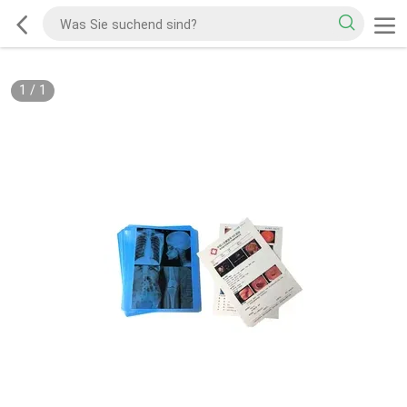
1
/
1