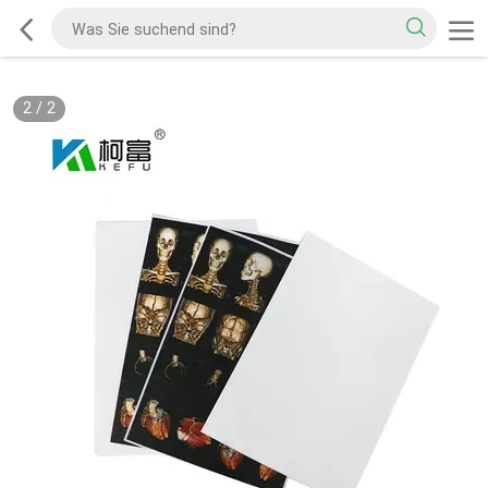
2
/
2