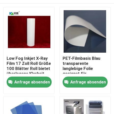
Low Fog Inkjet X-Ray
PET-Filmbasis Blau
Film 17 Zoll Roll Größe
transparente
100 Blätter Roll bietet
langlebige Folie
überlegene Klarheit
geeignet für
und Detail für
industrielle
Startseite
Anfrage absenden
Anfrage absenden
radiographische
Verpackungs- und
Bildgebung
Druckanwendungen
mit angemessenen
Produkte
Kosten
Über uns