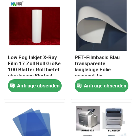
Low Fog Inkjet X-Ray
PET-Filmbasis Blau
Film 17 Zoll Roll Größe
transparente
100 Blätter Roll bietet
langlebige Folie
überlegene Klarheit
geeignet für
und Detail für
industrielle
Anfrage absenden
Anfrage absenden
radiographische
Verpackungs- und
Bildgebung
Druckanwendungen
Startseite
mit angemessenen
Kosten
Produkte
Über uns