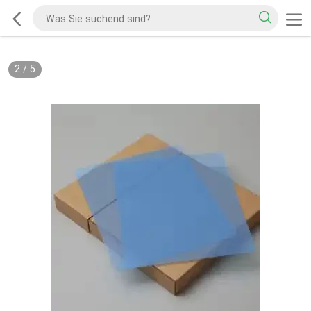
2
/
5