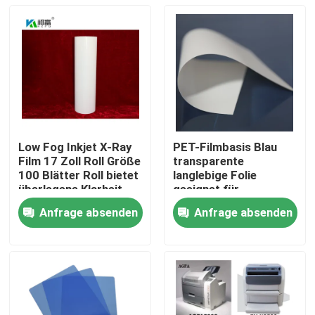
Low Fog Inkjet X-Ray
PET-Filmbasis Blau
Film 17 Zoll Roll Größe
transparente
100 Blätter Roll bietet
langlebige Folie
überlegene Klarheit
geeignet für
und Detail für
industrielle
Anfrage absenden
Anfrage absenden
radiographische
Verpackungs- und
Startseite
Bildgebung
Druckanwendungen
mit angemessenen
Kosten
Produkte
Über uns