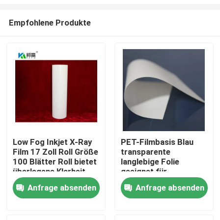
Empfohlene Produkte
Low Fog Inkjet X-Ray
PET-Filmbasis Blau
Film 17 Zoll Roll Größe
transparente
Startseite
100 Blätter Roll bietet
langlebige Folie
überlegene Klarheit
geeignet für
und Detail für
industrielle
Produkte
Anfrage absenden
Anfrage absenden
radiographische
Verpackungs- und
Bildgebung
Druckanwendungen
mit angemessenen
Über uns