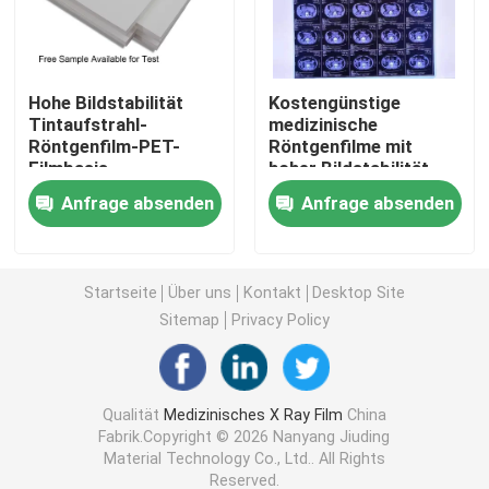
Laser X Ray Film
Hohe Bildstabilität
Kostengünstige
Tintaufstrahl-
medizinische
Medizinischer trockener Film
Röntgenfilm-PET-
Röntgenfilme mit
Filmbasis
hoher Bildstabilität,
angemessene Kosten
die klare und präzise
Strahlnfilm des HAUSTIERES X
Anfrage absenden
Anfrage absenden
für medizinische
medizinische
Bildgebung und
Diagnosebilder liefern
industrielle
Siebdruck-Filme
Radiografie-Lösungen
Startseite
Über uns
Kontakt
Desktop Site
Sitemap
Privacy Policy
rc Fotopapier
Wärmeübertragungs-Film
Qualität
Medizinisches X Ray Film
China
Fabrik.Copyright © 2026 Nanyang Jiuding
Material Technology Co., Ltd.. All Rights
medizinischer thermischer Film
Reserved.