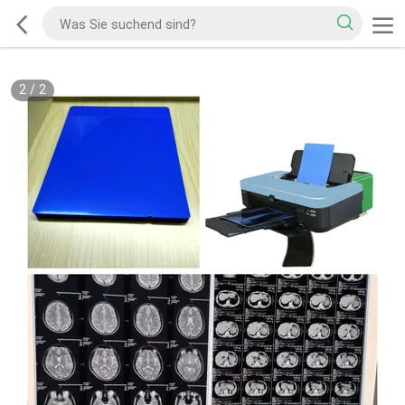
2
/
2