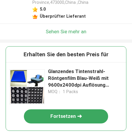
Province,473000,China ,China
5.0
Überprüfter Lieferant
Sehen Sie mehr an
Erhalten Sie den besten Preis für
Glanzendes Tintenstrahl-
Röntgenfilm Blau-Weiß mit
9600x2400dpi Auflösung
Langlebigkeit
MOQ： 1 Packs
Fortsetzen