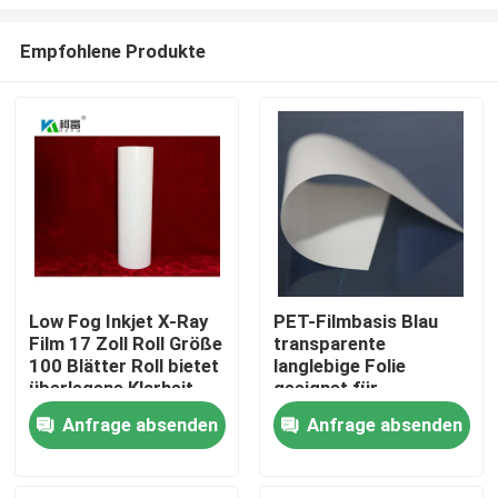
Empfohlene Produkte
Low Fog Inkjet X-Ray
PET-Filmbasis Blau
Film 17 Zoll Roll Größe
transparente
Startseite
100 Blätter Roll bietet
langlebige Folie
überlegene Klarheit
geeignet für
und Detail für
industrielle
Produkte
Anfrage absenden
Anfrage absenden
radiographische
Verpackungs- und
Bildgebung
Druckanwendungen
mit angemessenen
Über uns