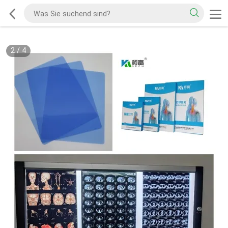
2
/
4