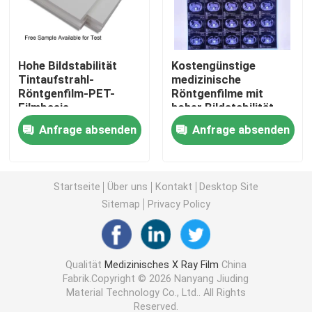
Laser X Ray Film
Hohe Bildstabilität
Kostengünstige
Tintaufstrahl-
medizinische
Medizinischer trockener Film
Röntgenfilm-PET-
Röntgenfilme mit
Filmbasis
hoher Bildstabilität,
angemessene Kosten
die klare und präzise
Strahlnfilm des HAUSTIERES X
Anfrage absenden
Anfrage absenden
für medizinische
medizinische
Bildgebung und
Diagnosebilder liefern
industrielle
Siebdruck-Filme
Radiografie-Lösungen
Startseite
Über uns
Kontakt
Desktop Site
Sitemap
Privacy Policy
rc Fotopapier
Wärmeübertragungs-Film
Qualität
Medizinisches X Ray Film
China
Fabrik.Copyright © 2026 Nanyang Jiuding
Material Technology Co., Ltd.. All Rights
medizinischer thermischer Film
Reserved.