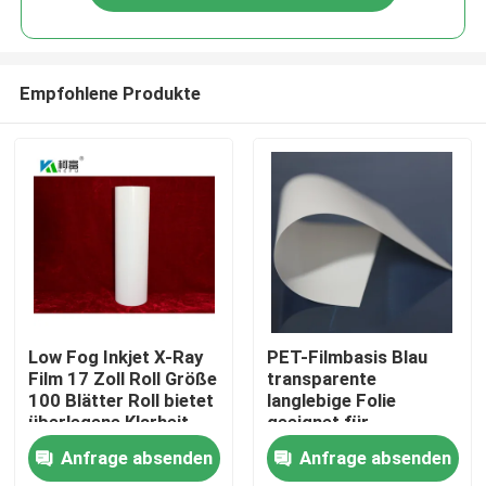
Empfohlene Produkte
Startseite
Low Fog Inkjet X-Ray
PET-Filmbasis Blau
Film 17 Zoll Roll Größe
transparente
100 Blätter Roll bietet
langlebige Folie
Produkte
überlegene Klarheit
geeignet für
und Detail für
industrielle
Anfrage absenden
Anfrage absenden
radiographische
Verpackungs- und
Über uns