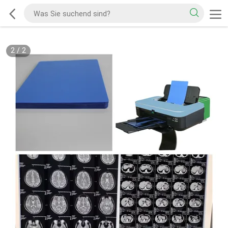
2
/
2