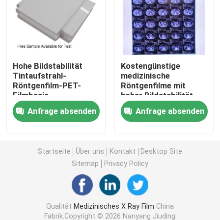
Laser X Ray Film
Medizinischer trockener Film
Hohe Bildstabilität
Kostengünstige
Tintaufstrahl-
medizinische
Röntgenfilm-PET-
Röntgenfilme mit
Strahlnfilm des HAUSTIERES X
Filmbasis
hoher Bildstabilität,
angemessene Kosten
die klare und präzise
Anfrage absenden
Anfrage absenden
für medizinische
medizinische
Siebdruck-Filme
Bildgebung und
Diagnosebilder liefern
industrielle
Radiografie-Lösungen
rc Fotopapier
Startseite
Über uns
Kontakt
Desktop Site
Sitemap
Privacy Policy
Wärmeübertragungs-Film
Qualität
Medizinisches X Ray Film
China
medizinischer thermischer Film
Fabrik.Copyright © 2026 Nanyang Jiuding