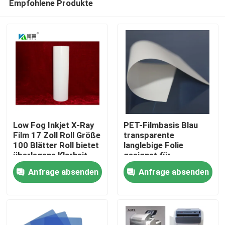
Empfohlene Produkte
Low Fog Inkjet X-Ray
PET-Filmbasis Blau
Film 17 Zoll Roll Größe
transparente
100 Blätter Roll bietet
langlebige Folie
überlegene Klarheit
geeignet für
Startseite
und Detail für
industrielle
Anfrage absenden
Anfrage absenden
radiographische
Verpackungs- und
Bildgebung
Druckanwendungen
Produkte
mit angemessenen
Kosten
Über uns