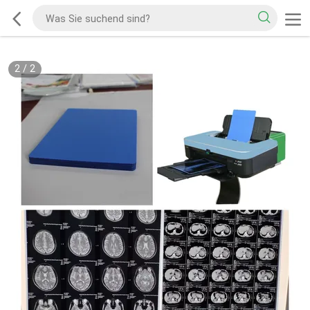
2
/
2