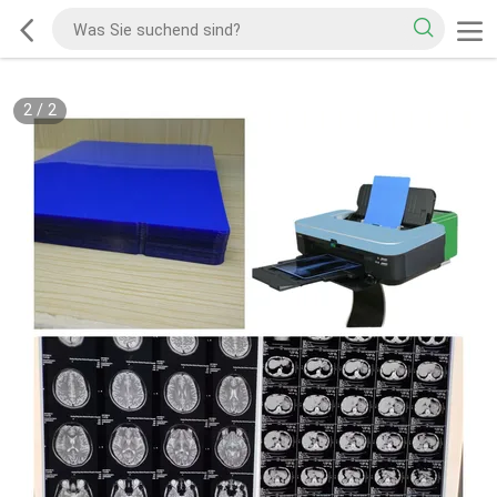
2
/
2