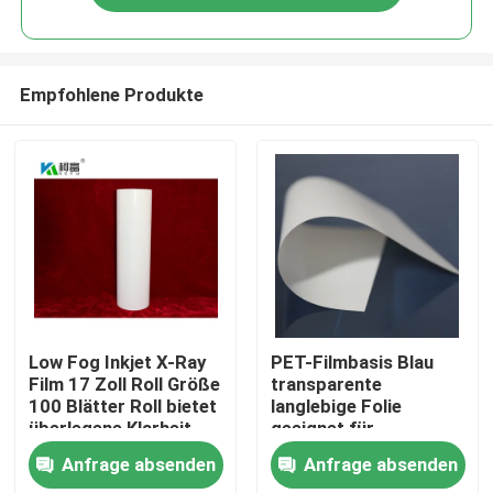
Empfohlene Produkte
Startseite
Low Fog Inkjet X-Ray
PET-Filmbasis Blau
Film 17 Zoll Roll Größe
transparente
100 Blätter Roll bietet
langlebige Folie
Produkte
überlegene Klarheit
geeignet für
und Detail für
industrielle
Anfrage absenden
Anfrage absenden
radiographische
Verpackungs- und
Über uns