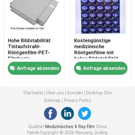
Laser X Ray Film
Medizinischer trockener Film
Hohe Bildstabilität
Kostengünstige
Tintaufstrahl-
medizinische
Röntgenfilm-PET-
Röntgenfilme mit
Strahlnfilm des HAUSTIERES X
Filmbasis
hoher Bildstabilität,
angemessene Kosten
die klare und präzise
Anfrage absenden
Anfrage absenden
für medizinische
medizinische
Siebdruck-Filme
Bildgebung und
Diagnosebilder liefern
industrielle
Radiografie-Lösungen
rc Fotopapier
Startseite
Über uns
Kontakt
Desktop Site
Sitemap
Privacy Policy
Wärmeübertragungs-Film
Qualität
Medizinisches X Ray Film
China
medizinischer thermischer Film
Fabrik.Copyright © 2026 Nanyang Jiuding