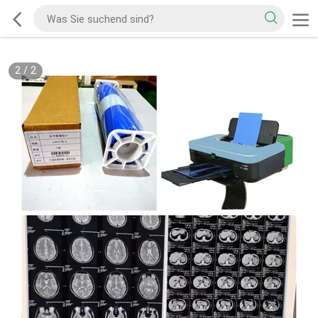
2
/
2