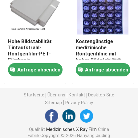
Laser X Ray Film
Medizinischer trockener Film
Hohe Bildstabilität
Kostengünstige
Tintaufstrahl-
medizinische
Röntgenfilm-PET-
Röntgenfilme mit
Strahlnfilm des HAUSTIERES X
Filmbasis
hoher Bildstabilität,
angemessene Kosten
die klare und präzise
Anfrage absenden
Anfrage absenden
für medizinische
medizinische
Siebdruck-Filme
Bildgebung und
Diagnosebilder liefern
industrielle
Radiografie-Lösungen
rc Fotopapier
Startseite
Über uns
Kontakt
Desktop Site
Sitemap
Privacy Policy
Wärmeübertragungs-Film
Qualität
Medizinisches X Ray Film
China
medizinischer thermischer Film
Fabrik.Copyright © 2026 Nanyang Jiuding