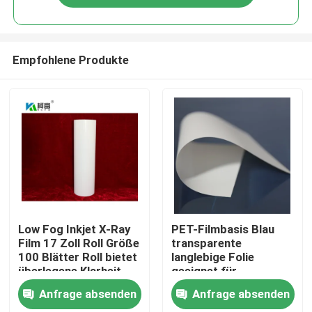
Empfohlene Produkte
Startseite
Low Fog Inkjet X-Ray
PET-Filmbasis Blau
Film 17 Zoll Roll Größe
transparente
100 Blätter Roll bietet
langlebige Folie
Produkte
überlegene Klarheit
geeignet für
und Detail für
industrielle
Anfrage absenden
Anfrage absenden
radiographische
Verpackungs- und
Über uns